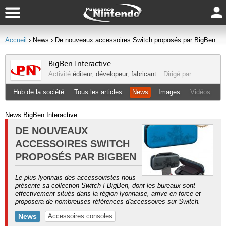
Accueil
› News
› De nouveaux accessoires Switch proposés par BigBen
BigBen Interactive
Activité
éditeur
,
dévelopeur
,
fabricant
Dirigé par
Hub de la société
Tous les articles
News
Images
Vidéos
News BigBen Interactive
DE NOUVEAUX
ACCESSOIRES SWITCH
PROPOSÉS PAR BIGBEN
Le plus lyonnais des accessoiristes nous
présente sa collection Switch ! BigBen, dont les bureaux sont
effectivement situés dans la région lyonnaise, arrive en force et
proposera de nombreuses références d'accessoires sur Switch.
News
Accessoires consoles