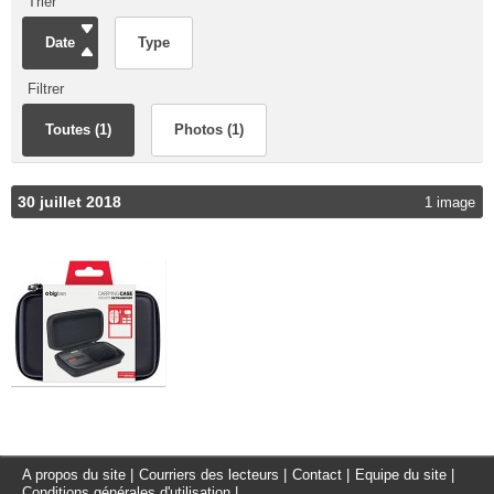
Trier
Date
Type
Filtrer
Toutes (1)
Photos (1)
30 juillet 2018
1 image
A propos du site
|
Courriers des lecteurs
|
Contact
|
Equipe du site
|
Conditions générales d'utilisation
|