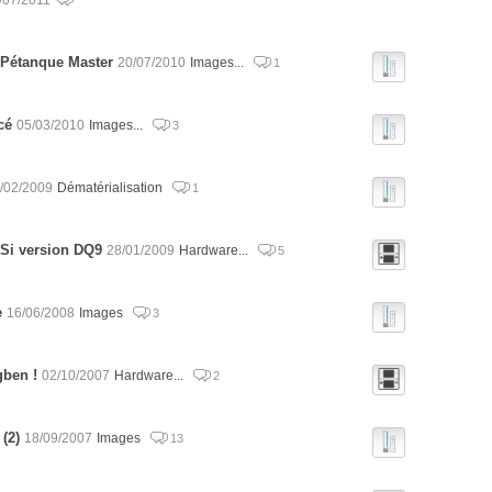
 Pétanque Master
20/07/2010
Images...
1
cé
05/03/2010
Images...
3
/02/2009
Dématérialisation
1
DSi version DQ9
28/01/2009
Hardware...
5
e
16/06/2008
Images
3
gben !
02/10/2007
Hardware...
2
(2)
18/09/2007
Images
13