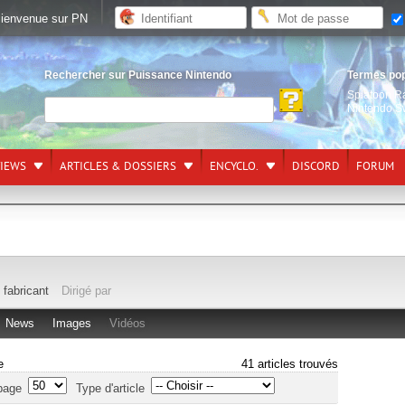
ienvenue sur PN
Rechercher sur Puissance Nintendo
Termes po
Splatoon R
Nintendo S
VIEWS
ARTICLES & DOSSIERS
ENCYCLO.
DISCORD
FORUM
,
fabricant
Dirigé par
News
Images
Vidéos
e
41 articles trouvés
page
Type d'article