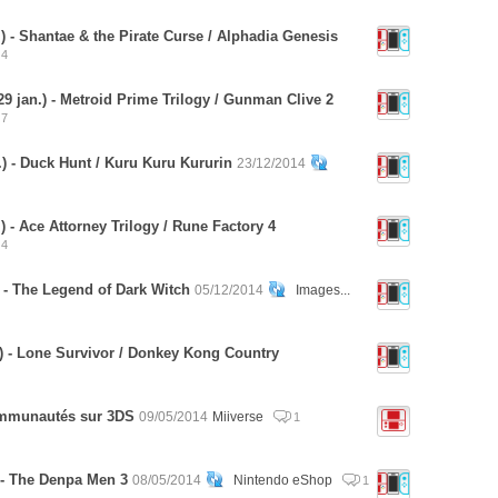
.) - Shantae & the Pirate Curse / Alphadia Genesis
4
 jan.) - Metroid Prime Trilogy / Gunman Clive 2
7
) - Duck Hunt / Kuru Kuru Kururin
23/12/2014
 - Ace Attorney Trilogy / Rune Factory 4
4
 - The Legend of Dark Witch
05/12/2014
Images...
) - Lone Survivor / Donkey Kong Country
communautés sur 3DS
09/05/2014
Miiverse
1
 - The Denpa Men 3
08/05/2014
Nintendo eShop
1