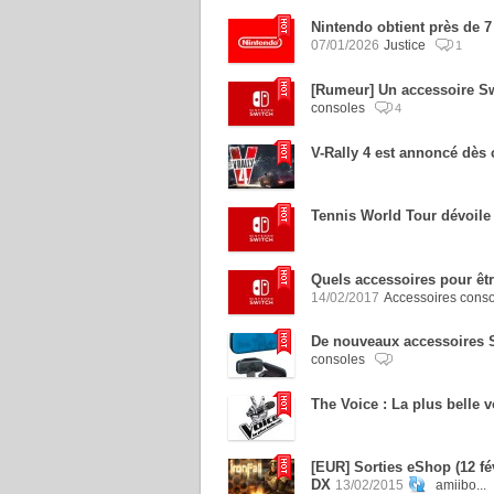
Nintendo obtient près de 7
07/01/2026
Justice
1
[Rumeur] Un accessoire Sw
consoles
4
V-Rally 4 est annoncé dès 
Tennis World Tour dévoile
Quels accessoires pour êtr
14/02/2017
Accessoires cons
De nouveaux accessoires 
consoles
The Voice : La plus belle v
[EUR] Sorties eShop (12 fé
DX
13/02/2015
amiibo...