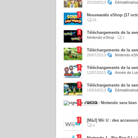
25/10/2013
Dématérialisa
Nouveautés eShop (17 octo
25
Téléchargements de la sem
Nintendo eShop
2
Téléchargements de la sema
26/07/2013
Nintendo eS
Téléchargements de la sema
12/07/2013
Année de Luig
Téléchargements de la se
15/03/2013
Dématérialisa
GC13 : Nintendo sera bien 
[MàJ] Wii U : des accessoir
4
Nintendo 1 - Big Ben 0 !
13