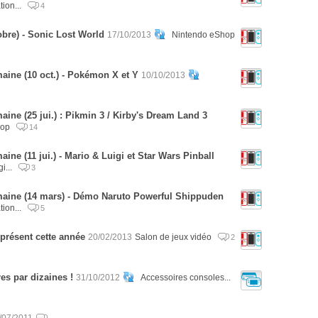
tion...
4
bre) - Sonic Lost World
17/10/2013
Nintendo eShop
aine (10 oct.) - Pokémon X et Y
10/10/2013
ine (25 jui.) : Pikmin 3 / Kirby's Dream Land 3
hop
14
ine (11 jui.) - Mario & Luigi et Star Wars Pinball
i...
3
maine (14 mars) - Démo Naruto Powerful Shippuden
tion...
5
présent cette année
20/02/2013
Salon de jeux vidéo
2
es par dizaines !
31/10/2012
Accessoires consoles...
/07/2011