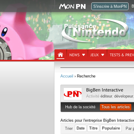
B
S'inscrire à MonPN
NEWS
JEUX
TESTS & PRE
Accueil
› Recherche
BigBen Interactive
Activité
éditeur
,
dévelopeur
Hub de la société
Tous les articles
Articles pour l'entreprise BigBen Interactiv
Date
Titre
Populaire
Trier
Par 