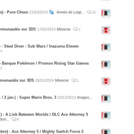
s) - Pure Chess
21/03/2014
Année de Luigi...
10
communautés sur 3DS
17/02/2014
Miiverse
1
 - Steel Diver : Sub Wars / Inazuma Eleven
4
) - Banque Pokémon / Promos Rising Star Games
2
ommunautés sur 3DS
28/01/2014
Miiverse
1
/ 2 jan.) : Super Mario Bros. 3
23/12/2013
Images...
) - A Link Between Worlds / DLC Ace Attorney 5
tion...
8
re) - Ace Attorney 5 / Mighty Switch Force 2