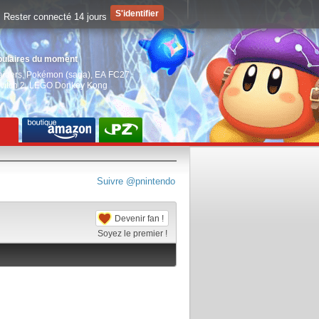
Rester connecté 14 jours
pulaires du moment
aiders
,
Pokémon (saga)
,
EA FC27
,
witch 2
,
LEGO Donkey Kong
Suivre @pnintendo
Devenir fan !
Soyez le premier !