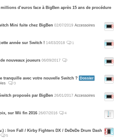
 millions d’euros face à BigBen après 15 ans de procédure
itch Mini fuite chez BigBen
02/07/2019
Accessoires
cette année sur Switch !
14/03/2018
1
 de nouveaux joueurs
06/09/2017
e tranquille avec votre nouvelle Switch ?
Dossier
oles
3
Switch proposés par BigBen
26/01/2017
Accessoires
oix, sur Wii fin 2016
26/07/2016
4
v.) : Iron Fall / Kirby Fighters DX / DeDeDe Drum Dash
5