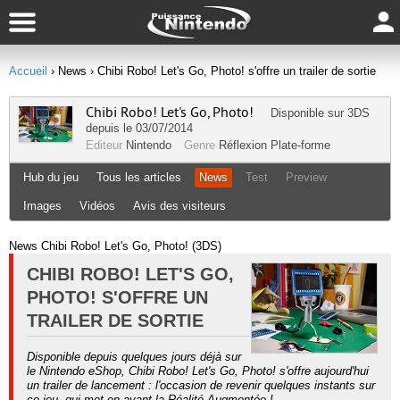
Accueil
› News
› Chibi Robo! Let's Go, Photo! s'offre un trailer de sortie
Chibi Robo! Let's Go, Photo!
Disponible sur
3DS
depuis le 03/07/2014
Editeur
Nintendo
Genre
Réflexion
Plate-forme
Hub du jeu
Tous les articles
News
Test
Preview
Images
Vidéos
Avis des visiteurs
News Chibi Robo! Let's Go, Photo! (3DS)
CHIBI ROBO! LET'S GO,
PHOTO! S'OFFRE UN
TRAILER DE SORTIE
Disponible depuis quelques jours déjà sur
le Nintendo eShop, Chibi Robo! Let's Go, Photo! s'offre aujourd'hui
un trailer de lancement : l'occasion de revenir quelques instants sur
ce jeu, qui met en avant la Réalité Augmentée !