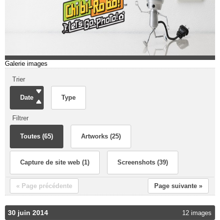
Galerie images
Trier
Date
Type
Filtrer
Toutes (65)
Artworks (25)
Capture de site web (1)
Screenshots (39)
« Page précédente
Page suivante »
30 juin 2014
12 images