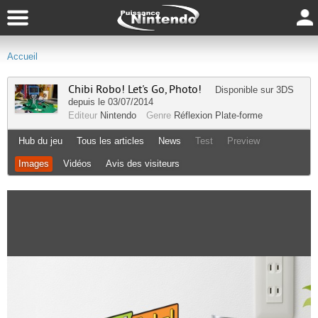
Accueil
Chibi Robo! Let's Go, Photo!
Disponible sur
3DS
depuis le 03/07/2014
Editeur
Nintendo
Genre
Réflexion
Plate-forme
Hub du jeu
Tous les articles
News
Test
Preview
Images
Vidéos
Avis des visiteurs