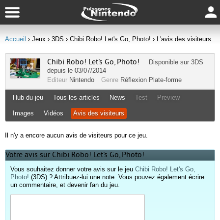
Accueil
› Jeux
› 3DS
› Chibi Robo! Let's Go, Photo!
› L'avis des visiteurs
Chibi Robo! Let's Go, Photo!
Disponible sur
3DS
depuis le 03/07/2014
Editeur
Nintendo
Genre
Réflexion
Plate-forme
Hub du jeu
Tous les articles
News
Test
Preview
Images
Vidéos
Avis des visiteurs
Il n'y a encore aucun avis de visiteurs pour ce jeu.
Votre avis sur Chibi Robo! Let's Go, Photo!
Vous souhaitez donner votre avis sur le jeu
Chibi Robo! Let's Go,
Photo!
(3DS) ? Attribuez-lui une note. Vous pouvez également écrire
un commentaire, et devenir fan du jeu.