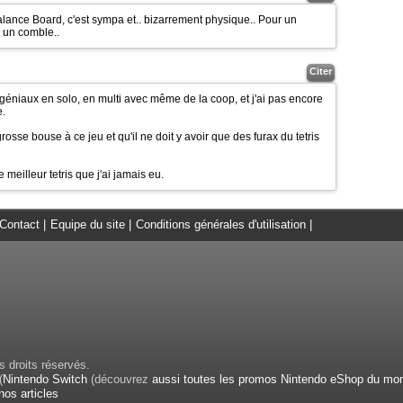
 Balance Board, c'est sympa et.. bizarrement physique.. Pour un
 un comble..
Citer
s géniaux en solo, en multi avec même de la coop, et j'ai pas encore
e.
osse bouse à ce jeu et qu'il ne doit y avoir que des furax du tetris
 meilleur tetris que j'ai jamais eu.
Contact
|
Equipe du site
|
Conditions générales d'utilisation
|
 droits réservés.
(
Nintendo Switch
(découvrez
aussi toutes les promos Nintendo eShop du mo
nos articles