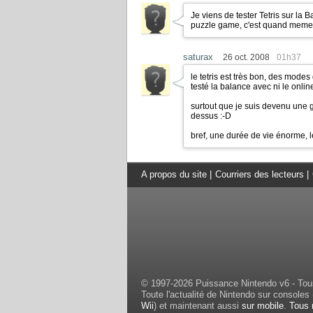
Je viens de tester Tetris sur la
puzzle game, c'est quand meme
saturax
26 oct. 2008
01h37
le tetris est très bon, des mode
testé la balance avec ni le onlin
surtout que je suis devenu une gr
dessus
:-D
bref, une durée de vie énorme, le
A propos du site
|
Courriers des lecteurs
|
© 1997-2026 Puissance Nintendo v6 - Tous
Toute l'actualité de Nintendo sur consoles 
Wii
) et maintenant aussi
sur mobile
.
Tous 