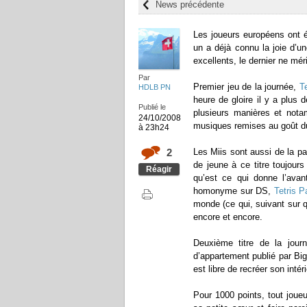
News précédente
Les joueurs européens ont é
un a déjà connu la joie d’un
excellents, le dernier ne mé
Par
Premier jeu de la journée,
T
HDLB PN
heure de gloire il y a plus
Publié le
plusieurs manières et not
24/10/2008
musiques remises au goût du
à 23h24
2
Les Miis sont aussi de la p
de jeune à ce titre toujour
Réagir
qu’est ce qui donne l’ava
homonyme sur DS,
Tetris P
monde (ce qui, suivant sur qu
encore et encore.
Deuxième titre de la jour
d’appartement publié par Big
est libre de recréer son intér
Pour 1000 points, tout joue