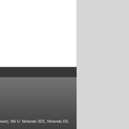
ment
),
Wii U
,
Nintendo 3DS
,
Nintendo DS
,