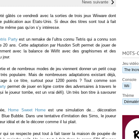
News suivante
té gâtés ce vendredi avec la sorties de trois jeux Wiiware dont
e publication aux Etats-Unis. Si deux des titres sont tout à fait
rite même pas qu’on s’y intéresse.
etris Party
est un remake de l’ultra connu Tetris qui a connu son
 de 20 ans. Cette adaptation par Husdon Soft permet de jouer de
amment avec la balance de Wiifit avec des graphismes et des
MOTS-C
 jour.
Jeu vidéo
artie et de nombreux modes de jeu viennent donner un petit coup
The Incr
s très populaire. Mais de nombreuses adaptations existant déjà,
Console
ntage à ce titre, surtout pour 1200 points ? Tout comme son
Wii
arty
permet de jouer en ligne contre des adversaires à travers le
i le joueur tombe, est un vrai défi). Un très bon titre à savourer
Thème
Dématéri
née,
Home Sweet Home
est une simulation de… décoration
 Blue Bubble. Dans une tentative d’imitation des Sims, le joueur
ieur idéal et de le décorer comme il lui plait.
ur qui se respecte peut tout à fait taxer la maison de poupée de