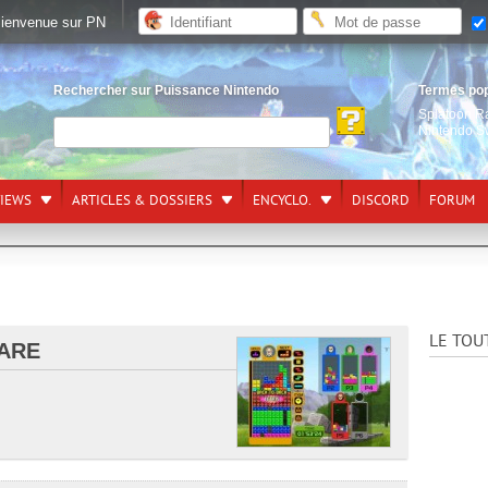
ienvenue sur PN
Rechercher sur Puissance Nintendo
Termes po
Splatoon R
Nintendo S
VIEWS
ARTICLES & DOSSIERS
ENCYCLO.
DISCORD
FORUM
LE TOU
WARE