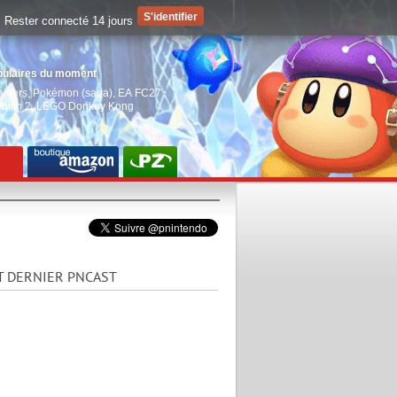
Rester connecté 14 jours
pulaires du moment
aiders
,
Pokémon (saga)
,
EA FC27
,
witch 2
,
LEGO Donkey Kong
T DERNIER PNCAST