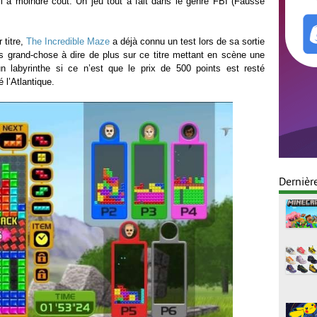
eil à moindre coût. Un jeu tout à fait dans le genre FBI (Fausse
 titre,
The Incredible Maze
a déjà connu un test lors de sa sortie
s grand-chose à dire de plus sur ce titre mettant en scène une
n labyrinthe si ce n’est que le prix de 500 points est resté
 l’Atlantique.
Dernièr