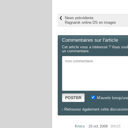
News précédente
Ragnarok online DS en images
Commentaires sur l'article
Cet article vous a intéressé ? Vous sou
un commentaire.
POSTER
M'avertir lorsqu'un
›
Retrouvez également cette discussion 
Kroco
25 oct. 2008
00h25