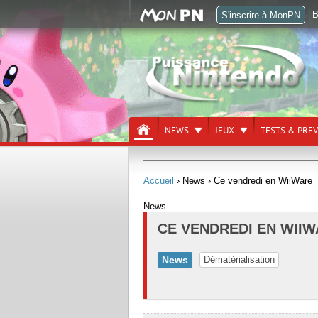
B
S'inscrire à MonPN
NEWS
JEUX
TESTS & PRE
Accueil
› News
› Ce vendredi en WiiWare
News
CE VENDREDI EN WII
News
Dématérialisation