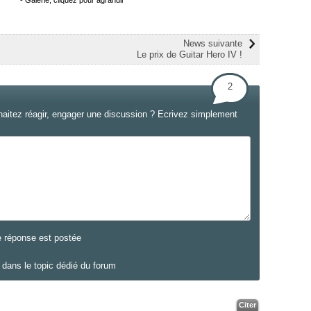
- Galerie, cliquez pour agrandir
News suivante
Le prix de Guitar Hero IV !
2
haitez réagir, engager une discussion ? Ecrivez simplement
e réponse est postée
dans le topic dédié du forum
Citer