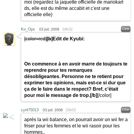
moi (regardez la jaquette officielle de mariokart
ds, elle est du même accabit et c'est une
officielle elle)
Citer
Ko_Ops
03 juil. 2008
18h32
[color=red]
[b]
Edit de Kyubi:
On commence à en avoir marre de toujours te
reprendre pour tes remarques
désobligeantes. Personne ne te retient pour
exprimer tes opinions, mais est-ce si dur que
ça de le faire dans le respect? Bref, c'était
pour moi le message de trop.
[/b]
[/color]
Citer
cyril75013
03 juil. 2008
20h52
aprés la wii balance, on pourrait avoir un wii fer a
friser pour les femmes et le wii rasoir pour les
hommes..