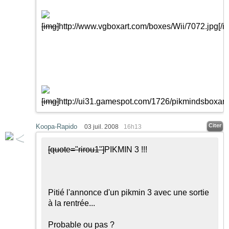
[img]
http://www.vgboxart.com/boxes/Wii/7072.jpg
[/i
[img]
http://ui31.gamespot.com/1726/pikmindsboxart
Citer
Koopa-Rapido
03 juil. 2008
16h13
[quote="rirou1"]
PIKMIN 3 !!!
Pitié l'annonce d'un pikmin 3 avec une sortie
à la rentrée...
Probable ou pas ?