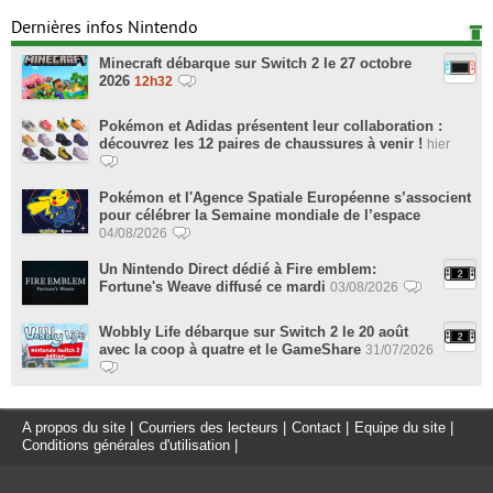
Dernières infos Nintendo
Minecraft débarque sur Switch 2 le 27 octobre
2026
12h32
Pokémon et Adidas présentent leur collaboration :
découvrez les 12 paires de chaussures à venir !
hier
Pokémon et l'Agence Spatiale Européenne s’associent
pour célébrer la Semaine mondiale de l’espace
04/08/2026
Un Nintendo Direct dédié à Fire emblem:
Fortune's Weave diffusé ce mardi
03/08/2026
Wobbly Life débarque sur Switch 2 le 20 août
avec la coop à quatre et le GameShare
31/07/2026
A propos du site
|
Courriers des lecteurs
|
Contact
|
Equipe du site
|
Conditions générales d'utilisation
|