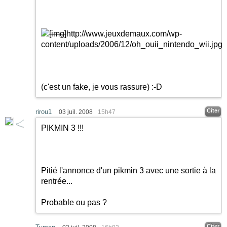
[img]
http://www.jeuxdemaux.com/wp-
content/uploads/2006/12/oh_ouii_nintendo_wii.jpg
[
(c'est un fake, je vous rassure)
:-D
Citer
rirou1
03 juil. 2008
15h47
PIKMIN 3 !!!
Pitié l'annonce d'un pikmin 3 avec une sortie à la
rentrée...
Probable ou pas ?
Citer