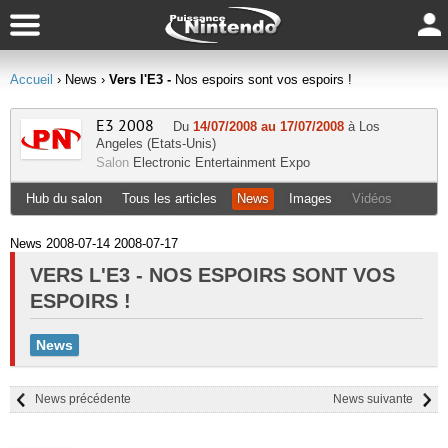
Accueil
› News
›
Vers l'E3 -
Nos espoirs sont vos espoirs !
E3 2008
Du
14/07/2008 au 17/07/2008
à Los
Angeles (Etats-Unis)
Salon
Electronic Entertainment Expo
Hub du salon
Tous les articles
News
Images
Vidéos
News 2008-07-14 2008-07-17
VERS L'E3 -
NOS ESPOIRS SONT VOS
ESPOIRS !
News
News précédente
News suivante