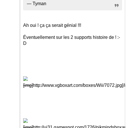
— Tyman
Ah oui ! ça ça serait génial !!!
Éventuellement sur les 2 supports histoire de !
:-
D
[img]
http://www.vgboxart.com/boxes/Wii/7072.jpg
[/i
[img]
http://ui31.gamespot.com/1726/pikmindsboxart