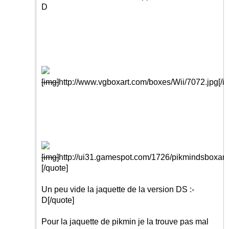
D
[img]
http://www.vgboxart.com/boxes/Wii/7072.jpg
[/i
[img]
http://ui31.gamespot.com/1726/pikmindsboxart
[/quote]
Un peu vide la jaquette de la version DS
:-
D
[/quote]
Pour la jaquette de pikmin je la trouve pas mal