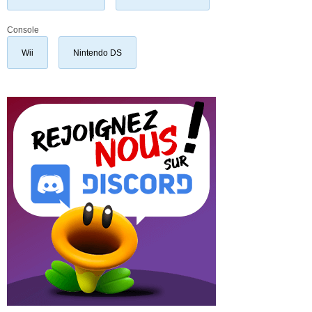
Console
Wii
Nintendo DS