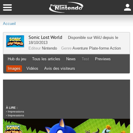
Accueil
Sonic Lost World
Disponible sur
WiiU
depuis le
18/10/2013
Editeur
Nintendo
Genre
Aventure
Plate-forme
Action
Hub du jeu
Tous les articles
News
Test
Previews
Images
Vidéos
Avis des visiteurs
À LIRE :
›
Impressions
›
Impressions