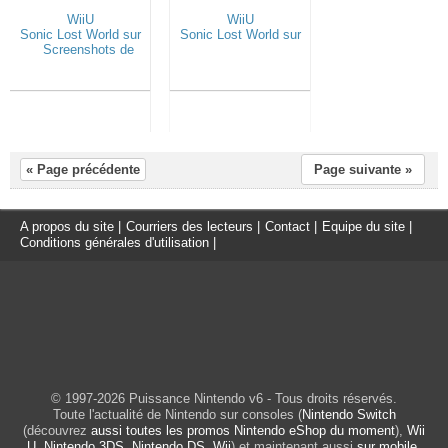
« Page précédente
Page suivante »
A propos du site
|
Courriers des lecteurs
|
Contact
|
Equipe du site
|
Conditions générales d'utilisation
|
© 1997-2026 Puissance Nintendo v6 - Tous droits réservés.
Toute l'actualité de Nintendo sur consoles (
Nintendo Switch
(découvrez
aussi toutes les promos Nintendo eShop du moment
),
Wii
U
,
Nintendo 3DS
,
Nintendo DS
,
Wii
) et maintenant aussi
sur mobile
.