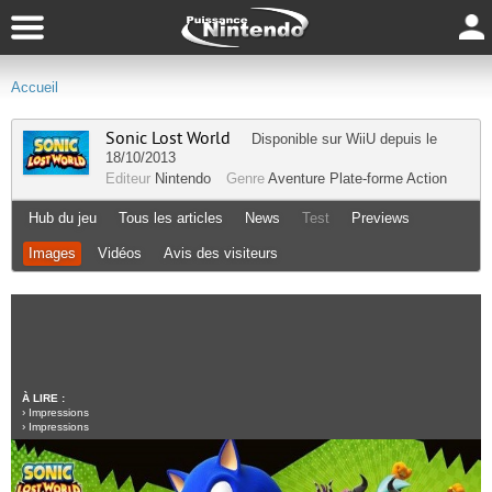
Accueil
Sonic Lost World
Disponible sur
WiiU
depuis le
18/10/2013
Editeur
Nintendo
Genre
Aventure
Plate-forme
Action
Hub du jeu
Tous les articles
News
Test
Previews
Images
Vidéos
Avis des visiteurs
À LIRE :
›
Impressions
›
Impressions