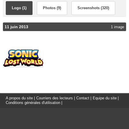
Logo (1)
Photos (9)
Screenshots (320)
11 juin 2013
1 image
A propos du site
|
Courriers des lecteurs
|
Contact
|
Equipe du site
|
Conditions générales d'utilisation
|