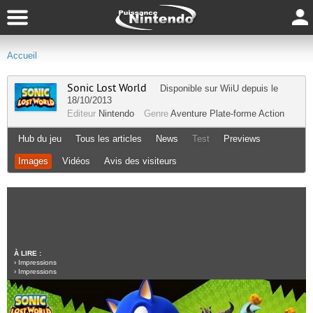
Accueil
Sonic Lost World
Disponible sur
WiiU
depuis le
18/10/2013
Editeur
Nintendo
Genre
Aventure
Plate-forme
Action
Hub du jeu
Tous les articles
News
Test
Previews
Images
Vidéos
Avis des visiteurs
À LIRE :
›
Impressions
›
Impressions