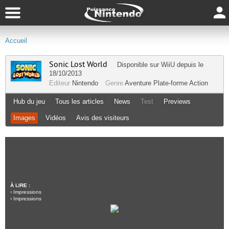
Accueil
Sonic Lost World
Disponible sur
WiiU
depuis le
18/10/2013
Editeur
Nintendo
Genre
Aventure
Plate-forme
Action
Hub du jeu
Tous les articles
News
Test
Previews
Images
Vidéos
Avis des visiteurs
À LIRE :
›
Impressions
›
Impressions