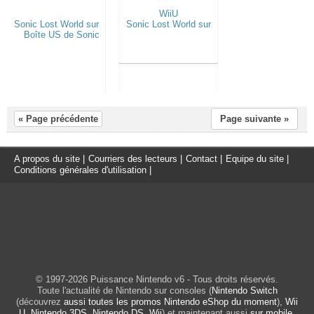
« Page précédente
Page suivante »
A propos du site
|
Courriers des lecteurs
|
Contact
|
Equipe du site
|
Conditions générales d'utilisation
|
© 1997-2026 Puissance Nintendo v6 - Tous droits réservés.
Toute l'actualité de Nintendo sur consoles (
Nintendo Switch
(découvrez
aussi toutes les promos Nintendo eShop du moment
),
Wii
U
,
Nintendo 3DS
,
Nintendo DS
,
Wii
) et maintenant aussi
sur mobile
.