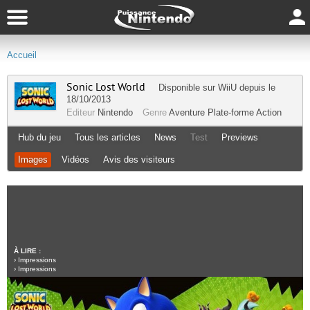
Accueil
Sonic Lost World
Disponible sur
WiiU
depuis le
18/10/2013
Editeur
Nintendo
Genre
Aventure
Plate-forme
Action
Hub du jeu
Tous les articles
News
Test
Previews
Images
Vidéos
Avis des visiteurs
À LIRE :
›
Impressions
›
Impressions