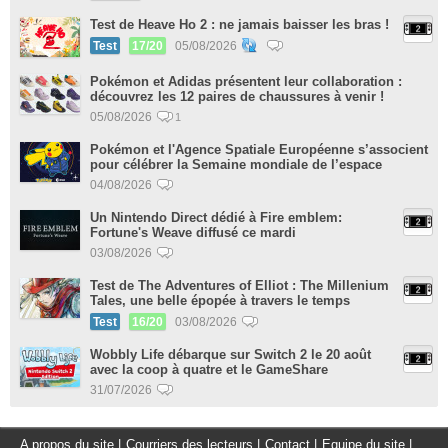
Test de Heave Ho 2 : ne jamais baisser les bras !
Test
17/20
05/08/2026
Pokémon et Adidas présentent leur collaboration :
découvrez les 12 paires de chaussures à venir !
05/08/2026
1
Pokémon et l'Agence Spatiale Européenne s’associent
pour célébrer la Semaine mondiale de l’espace
04/08/2026
Un Nintendo Direct dédié à Fire emblem:
Fortune's Weave diffusé ce mardi
03/08/2026
Test de The Adventures of Elliot : The Millenium
Tales, une belle épopée à travers le temps
Test
16/20
03/08/2026
Wobbly Life débarque sur Switch 2 le 20 août
avec la coop à quatre et le GameShare
31/07/2026
A propos du site
|
Courriers des lecteurs
|
Contact
|
Equipe du site
|