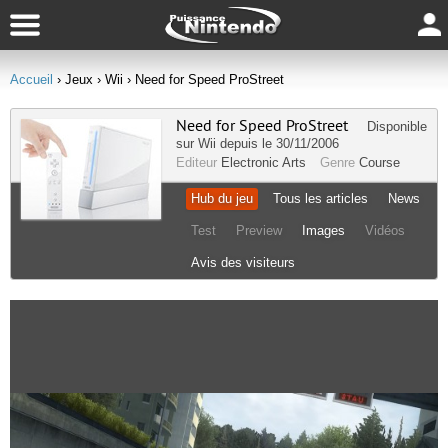
Accueil
› Jeux
› Wii
› Need for Speed ProStreet
Need for Speed ProStreet
Disponible
sur
Wii
depuis le 30/11/2006
Editeur
Electronic Arts
Genre
Course
Hub du jeu
Tous les articles
News
Test
Preview
Images
Vidéos
Avis des visiteurs