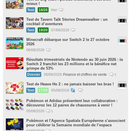
mieux !
Test
18/20
hier
Test de Tavern Talk Stories Dreamwalker : un
cocktail d’aventures
Test
19/20
07/08/2026
Minecraft débarque sur Switch 2 le 27 octobre
2026
06/08/2026
Résultats trimestriels de Nintendo au 30 juin 2026 : la
Switch 2 franchit les 23 millions et le bénéfice net
grimpe de 53%
Dossier
06/08/2026
Finance et chiffres de vente
1
Test de Heave Ho 2 : ne jamais baisser les bras !
Test
17/20
05/08/2026
Pokémon et Adidas présentent leur collaboration :
découvrez les 12 paires de chaussures à venir !
05/08/2026
1
Pokémon et l'Agence Spatiale Européenne s’associent
pour célébrer la Semaine mondiale de l’espace
04/08/2026