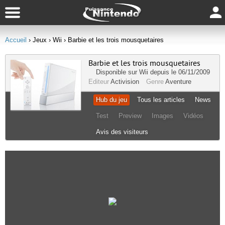
Accueil
› Jeux
› Wii
› Barbie et les trois mousquetaires
Barbie et les trois mousquetaires
Disponible sur
Wii
depuis le 06/11/2009
Editeur
Activision
Genre
Aventure
Hub du jeu
Tous les articles
News
Test
Preview
Images
Vidéos
Avis des visiteurs