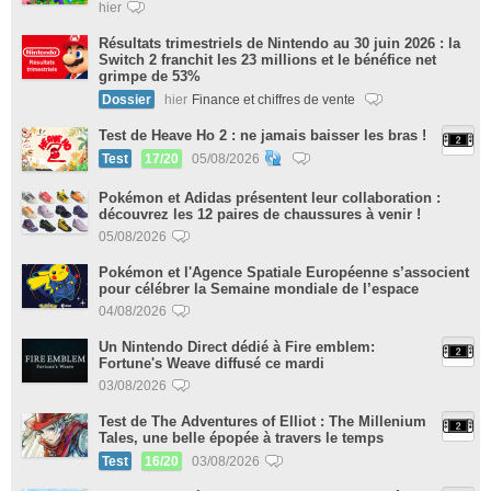
hier
Résultats trimestriels de Nintendo au 30 juin 2026 : la
Switch 2 franchit les 23 millions et le bénéfice net
grimpe de 53%
Dossier
hier
Finance et chiffres de vente
Test de Heave Ho 2 : ne jamais baisser les bras !
Test
17/20
05/08/2026
Pokémon et Adidas présentent leur collaboration :
découvrez les 12 paires de chaussures à venir !
05/08/2026
Pokémon et l'Agence Spatiale Européenne s’associent
pour célébrer la Semaine mondiale de l’espace
04/08/2026
Un Nintendo Direct dédié à Fire emblem:
Fortune's Weave diffusé ce mardi
03/08/2026
Test de The Adventures of Elliot : The Millenium
Tales, une belle épopée à travers le temps
Test
16/20
03/08/2026