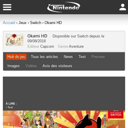
Accueil
› Jeux
› Switch
› Okami HD
Okami HD
Disponible sur
Switch
depuis le
09/08/2018
Editeur
Capcom
Genre
Aventure
Hub du jeu
Tous les articles
News
Test
Preview
Images
Vidéos
Avis des visiteurs
À LIRE :
›
Test