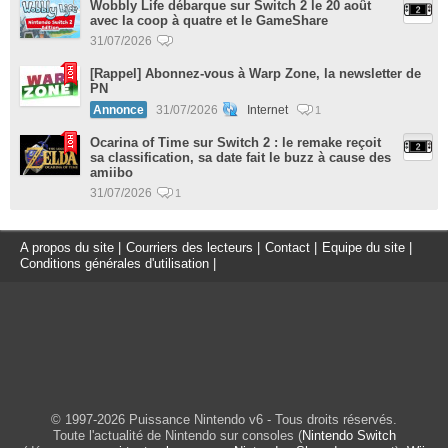
Wobbly Life débarque sur Switch 2 le 20 août
avec la coop à quatre et le GameShare
31/07/2026
[Rappel] Abonnez-vous à Warp Zone, la newsletter de
PN
Annonce
31/07/2026
Internet
1
Ocarina of Time sur Switch 2 : le remake reçoit
sa classification, sa date fait le buzz à cause des
amiibo
31/07/2026
1
A propos du site
|
Courriers des lecteurs
|
Contact
|
Equipe du site
|
Conditions générales d'utilisation
|
© 1997-2026 Puissance Nintendo v6 - Tous droits réservés.
Toute l'actualité de Nintendo sur consoles (
Nintendo Switch