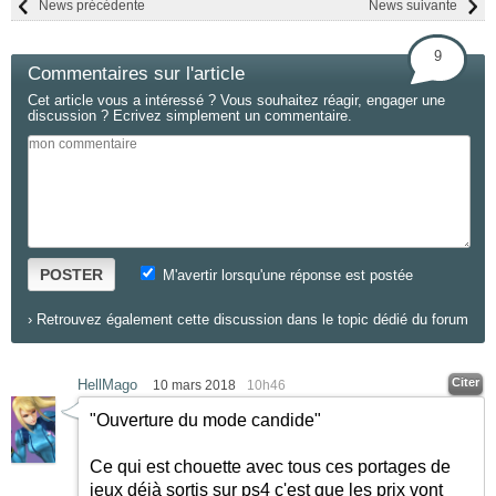
News précédente
News suivante
9
Commentaires sur l'article
Cet article vous a intéressé ? Vous souhaitez réagir, engager une
discussion ? Ecrivez simplement un commentaire.
POSTER
M'avertir lorsqu'une réponse est postée
›
Retrouvez également cette discussion dans le topic dédié du forum
Citer
HellMago
10 mars 2018
10h46
"Ouverture du mode candide"
Ce qui est chouette avec tous ces portages de
jeux déjà sortis sur ps4 c'est que les prix vont