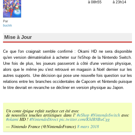
à 08h55
à 23h14
Par
buckk
Mise à Jour
Ce que l'on craignait semble confirmé : Okami HD ne sera disponible
qu'en version dématérialisé à acheter sur l'eShop de la Nintendo Switch.
Une fois de plus, les joueurs passeront à côté d'une version physique,
alors que le même jeu s'est retrouvé en magasin à Noël dernier sur les
autres supports. Une décision qui pose une nouvelle fois question sur les
relations entre les branches occidentales de Capcom et Nintendo puisque
le titre devrait en revanche se décliner en version physique au Japon.
Un conte épique refait surface cet été avec
de nouvelles touches artistiques dans l'
#eShop
#NintendoSwitch
avec
#okami
HD !
#NintendoDirect
pic.twitter.com/KhIR8BuCgg
— Nintendo France (@NintendoFrance)
8 mars 2018