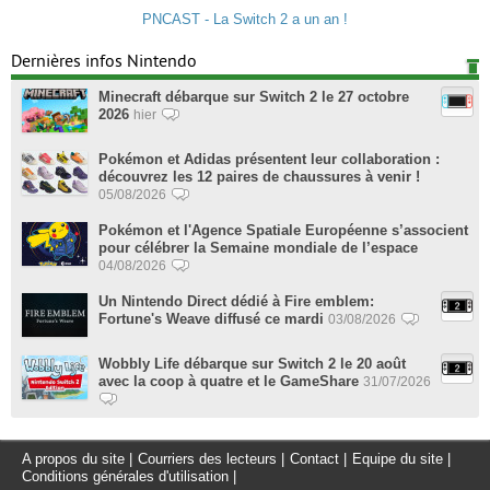
PNCAST - La Switch 2 a un an !
Dernières infos Nintendo
Minecraft débarque sur Switch 2 le 27 octobre
2026
hier
Pokémon et Adidas présentent leur collaboration :
découvrez les 12 paires de chaussures à venir !
05/08/2026
Pokémon et l'Agence Spatiale Européenne s’associent
pour célébrer la Semaine mondiale de l’espace
04/08/2026
Un Nintendo Direct dédié à Fire emblem:
Fortune's Weave diffusé ce mardi
03/08/2026
Wobbly Life débarque sur Switch 2 le 20 août
avec la coop à quatre et le GameShare
31/07/2026
A propos du site
|
Courriers des lecteurs
|
Contact
|
Equipe du site
|
Conditions générales d'utilisation
|