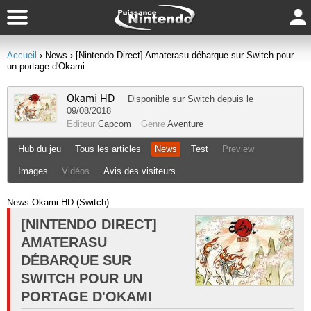
Accueil
› News
› [Nintendo Direct] Amaterasu débarque sur Switch pour
un portage d'Okami
Okami HD
Disponible sur
Switch
depuis le
09/08/2018
Editeur
Capcom
Genre
Aventure
Hub du jeu
Tous les articles
News
Test
Preview
Images
Vidéos
Avis des visiteurs
News Okami HD (Switch)
[NINTENDO DIRECT]
AMATERASU
DÉBARQUE SUR
SWITCH POUR UN
PORTAGE D'OKAMI