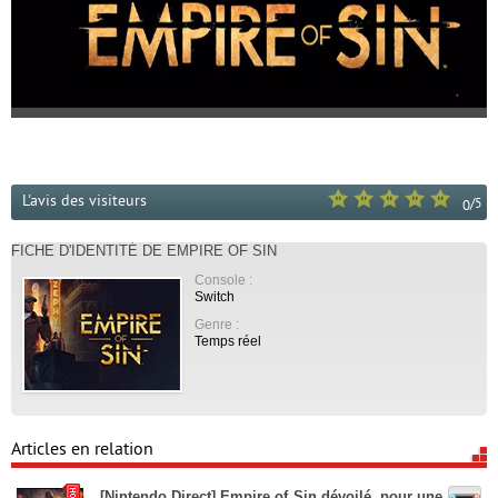
L'avis des visiteurs
/
5
0
FICHE D'IDENTITÉ DE EMPIRE OF SIN
Console :
Switch
Genre :
Temps réel
Articles en relation
[Nintendo Direct] Empire of Sin dévoilé, pour une