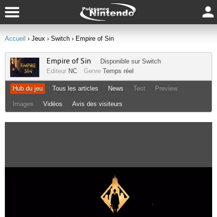
Accueil
› Jeux
› Switch
› Empire of Sin
Empire of Sin
Disponible sur
Switch
Editeur
NC
Genre
Temps réel
Hub du jeu
Tous les articles
News
Test
Preview
Images
Vidéos
Avis des visiteurs