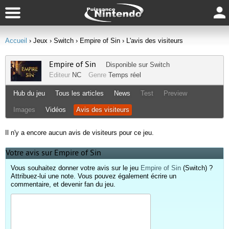
Accueil
› Jeux
› Switch
› Empire of Sin
› L'avis des visiteurs
Empire of Sin
Disponible sur
Switch
Editeur
NC
Genre
Temps réel
Hub du jeu
Tous les articles
News
Test
Preview
Images
Vidéos
Avis des visiteurs
Il n'y a encore aucun avis de visiteurs pour ce jeu.
Votre avis sur Empire of Sin
Vous souhaitez donner votre avis sur le jeu
Empire of Sin
(Switch) ?
Attribuez-lui une note. Vous pouvez également écrire un
commentaire, et devenir fan du jeu.