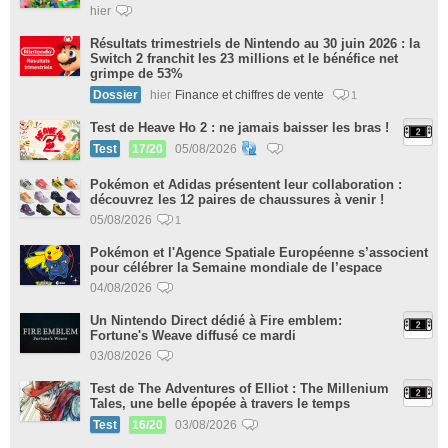
hier
Résultats trimestriels de Nintendo au 30 juin 2026 : la
Switch 2 franchit les 23 millions et le bénéfice net
grimpe de 53%
Dossier
hier
Finance et chiffres de vente
1
Test de Heave Ho 2 : ne jamais baisser les bras !
Test
17/20
05/08/2026
Pokémon et Adidas présentent leur collaboration :
découvrez les 12 paires de chaussures à venir !
05/08/2026
1
Pokémon et l'Agence Spatiale Européenne s’associent
pour célébrer la Semaine mondiale de l’espace
04/08/2026
Un Nintendo Direct dédié à Fire emblem:
Fortune's Weave diffusé ce mardi
03/08/2026
Test de The Adventures of Elliot : The Millenium
Tales, une belle épopée à travers le temps
Test
16/20
03/08/2026