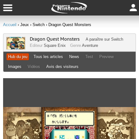
Accueil
› Jeux
› Switch
› Dragon Quest Monsters
Dragon Quest Monsters
A paraître sur
Switch
Editeur
Square Enix
Genre
Aventure
Hub du jeu
Tous les articles
News
Test
Preview
Images
Vidéos
Avis des visiteurs