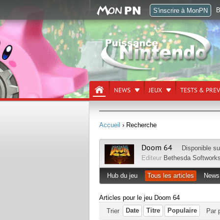
B
S'inscrire à MonPN
NEWS
JEUX
TESTS & PRE
Accueil
› Recherche
Doom 64
Disponible s
Editeur
Bethesda Softwork
Hub du jeu
Tous les articles
News
Articles pour le jeu Doom 64
Date
Titre
Populaire
Trier
Par 