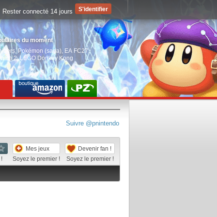
Rester connecté 14 jours
pulaires du moment
aiders
,
Pokémon (saga)
,
EA FC27
,
witch 2
,
LEGO Donkey Kong
Suivre @pnintendo
Mes jeux
Devenir fan !
!
Soyez le premier !
Soyez le premier !