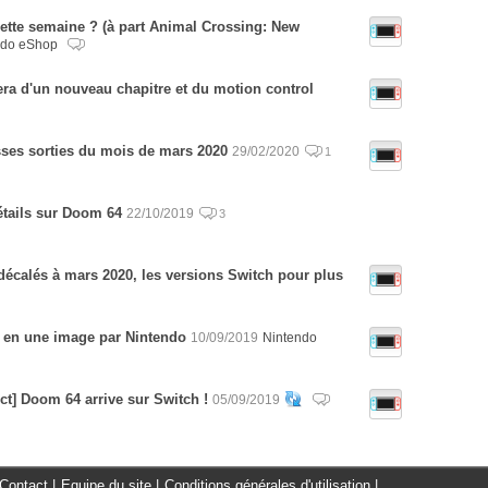
cette semaine ? (à part Animal Crossing: New
ndo eShop
era d'un nouveau chapitre et du motion control
sses sorties du mois de mars 2020
29/02/2020
1
tails sur Doom 64
22/10/2019
3
écalés à mars 2020, les versions Switch pour plus
 en une image par Nintendo
10/09/2019
Nintendo
ect] Doom 64 arrive sur Switch !
05/09/2019
Contact
|
Equipe du site
|
Conditions générales d'utilisation
|