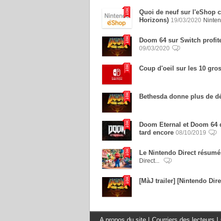
Quoi de neuf sur l'eShop 
Horizons)
19/03/2020
Ninte
Doom 64 sur Switch profit
09/03/2020
Coup d'oeil sur les 10 gro
Bethesda donne plus de dé
Doom Eternal et Doom 64 d
tard encore
08/10/2019
Le Nintendo Direct résumé
Direct...
[MàJ trailer] [Nintendo Dir
A propos du site
|
Courriers des lecteurs
|