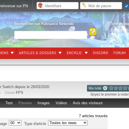
ienvenue sur PN
Rechercher sur Puissance Nintendo
Termes po
Splatoon R
Nintendo S
VIEWS
ARTICLES & DOSSIERS
ENCYCLO.
DISCORD
FORUM
ur
Switch
depuis le 26/03/2020
Ma note
s
Genre
FPS
Soyez le premier à noter 
Test
Preview
Images
Vidéos
Avis des visiteurs
7 articles trouvés
page
Type d'article