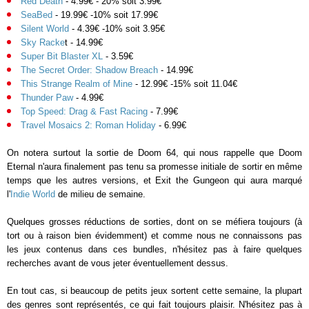
Red Death
- 4.99€ - 20% soit 3.99€
SeaBed
- 19.99€ -10% soit 17.99€
Silent World
- 4.39€ -10% soit 3.95€
Sky Racke
t - 14.99€
Super Bit Blaster XL
- 3.59€
The Secret Order: Shadow Breach
- 14.99€
This Strange Realm of Mine
- 12.99€ -15% soit 11.04€
Thunder Paw
- 4.99€
Top Speed: Drag & Fast Racing
- 7.99€
Travel Mosaics 2: Roman Holiday
- 6.99€
On notera surtout la sortie de Doom 64, qui nous rappelle que Doom
Eternal n'aura finalement pas tenu sa promesse initiale de sortir en même
temps que les autres versions, et Exit the Gungeon qui aura marqué
l'
Indie World
de milieu de semaine.
Quelques grosses réductions de sorties, dont on se méfiera toujours (à
tort ou à raison bien évidemment) et comme nous ne connaissons pas
les jeux contenus dans ces bundles, n'hésitez pas à faire quelques
recherches avant de vous jeter éventuellement dessus.
En tout cas, si beaucoup de petits jeux sortent cette semaine, la plupart
des genres sont représentés, ce qui fait toujours plaisir. N'hésitez pas à