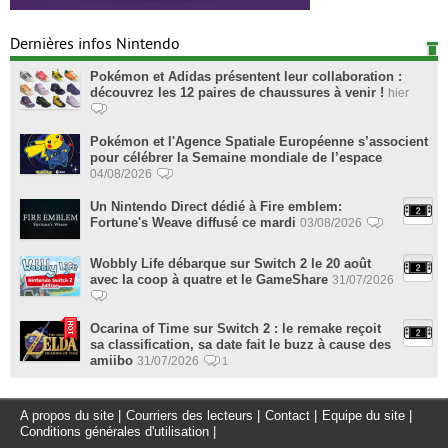
Dernières infos Nintendo
Pokémon et Adidas présentent leur collaboration :
découvrez les 12 paires de chaussures à venir !
hier
Pokémon et l'Agence Spatiale Européenne s’associent
pour célébrer la Semaine mondiale de l’espace
04/08/2026
Un Nintendo Direct dédié à Fire emblem:
Fortune's Weave diffusé ce mardi
03/08/2026
Wobbly Life débarque sur Switch 2 le 20 août
avec la coop à quatre et le GameShare
31/07/2026
Ocarina of Time sur Switch 2 : le remake reçoit
sa classification, sa date fait le buzz à cause des
amiibo
31/07/2026
1
A propos du site
|
Courriers des lecteurs
|
Contact
|
Equipe du site
|
Conditions générales d'utilisation
|