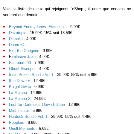
Voici la liste des jeux qui rejoignent l'eShop , à noter que certains ne
sortiront que demain :
Beyond Enemy Lines: Essentials
- 9.99€
Dezatopia
- 15.99€ -15% soit 13.59€
Diabolic
- 4.99€
Doom 64
Exit the Gungeon
- 9.99€
E
xplosive Jake
- 4.99€
Factotum 90
- 7.99€
Ghost Sweeper
- 4.99€
Indie Puzzle Bundle Vol 1
- 39.99€ -85% soit 5.99€
Ittle Dew 2+
- 12.49€
Knight Swap
- 0.99€
La-Mulana
- 14.99€
La-Mulana 2
- 24.99€
Lust for Darkness: Dawn Edition
- 12.99€
Mist Hunter
- 5.99€
Nerdook Bundle Vol. 1
- 29.99€ -85% soit 4.49€
Pooplers
- 8.99€
Quell Memento
- 6.69€