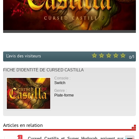
L'avis des visiteurs
/
5
0
FICHE D'IDENTITÉ DE CURSED CASTILLA
Console :
Switch
Genre :
Plate-forme
Articles en relation
Cursed Castilla et Super Hydorah arrivent sur