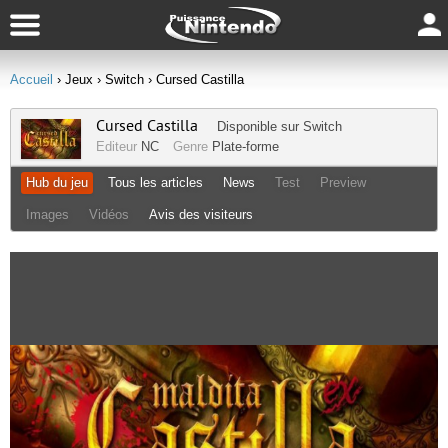
Accueil
› Jeux
› Switch
› Cursed Castilla
Cursed Castilla
Disponible sur
Switch
Editeur
NC
Genre
Plate-forme
Hub du jeu
Tous les articles
News
Test
Preview
Images
Vidéos
Avis des visiteurs