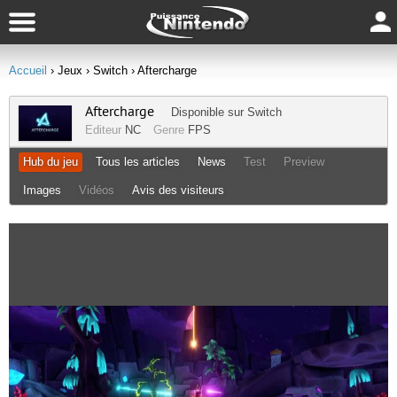
Accueil
› Jeux
› Switch
› Aftercharge
Aftercharge
Disponible sur
Switch
Editeur
NC
Genre
FPS
Hub du jeu
Tous les articles
News
Test
Preview
Images
Vidéos
Avis des visiteurs