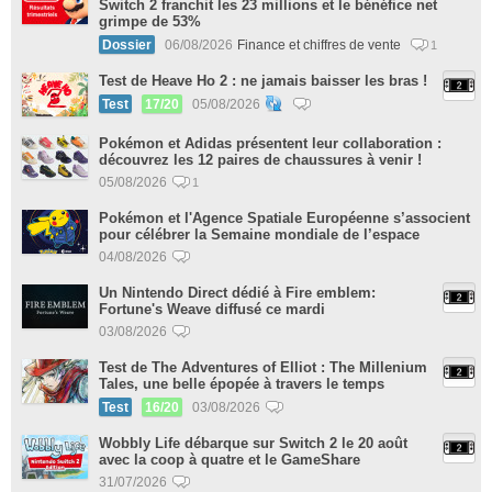
Switch 2 franchit les 23 millions et le bénéfice net
grimpe de 53%
Dossier
06/08/2026
Finance et chiffres de vente
1
Test de Heave Ho 2 : ne jamais baisser les bras !
Test
17/20
05/08/2026
Pokémon et Adidas présentent leur collaboration :
découvrez les 12 paires de chaussures à venir !
05/08/2026
1
Pokémon et l'Agence Spatiale Européenne s’associent
pour célébrer la Semaine mondiale de l’espace
04/08/2026
Un Nintendo Direct dédié à Fire emblem:
Fortune's Weave diffusé ce mardi
03/08/2026
Test de The Adventures of Elliot : The Millenium
Tales, une belle épopée à travers le temps
Test
16/20
03/08/2026
Wobbly Life débarque sur Switch 2 le 20 août
avec la coop à quatre et le GameShare
31/07/2026