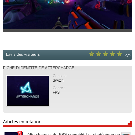
L'avis des visiteurs
/
5
0
FICHE D'IDENTITÉ DE AFTERCHARGE
Console :
Switch
Genre :
FPS
Articles en relation
Aftercharge : du FPS compétitif et stratégique en