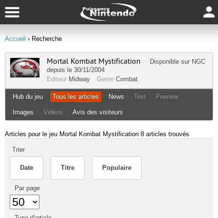
Accueil
› Recherche
Mortal Kombat Mystification
Disponible sur
NGC
depuis le 30/11/2004
Editeur
Midway
Genre
Combat
Hub du jeu
Tous les articles
News
Test
Preview
Images
Vidéos
Avis des visiteurs
Articles pour le jeu Mortal Kombat Mystification
8 articles trouvés
Trier
Date
Titre
Populaire
Par page
Type d'article