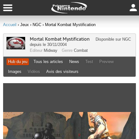
Accueil
› Jeux
› NGC
› Mortal Kombat Mystification
Mortal Kombat Mystification
Disponible sur
NGC
depuis le 30/11/2004
Editeur
Midway
Genre
Combat
Hub du jeu
Tous les articles
News
Test
Preview
Images
Vidéos
Avis des visiteurs