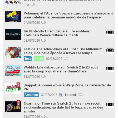
hier
Pokémon et l'Agence Spatiale Européenne s’associent
pour célébrer la Semaine mondiale de l’espace
04/08/2026
Un Nintendo Direct dédié à Fire emblem:
Fortune's Weave diffusé ce mardi
03/08/2026
Test de The Adventures of Elliot : The Millenium
Tales, une belle épopée à travers le temps
Test
16/20
03/08/2026
Wobbly Life débarque sur Switch 2 le 20 août
avec la coop à quatre et le GameShare
31/07/2026
[Rappel] Abonnez-vous à Warp Zone, la newsletter de
PN
Annonce
31/07/2026
Internet
1
Ocarina of Time sur Switch 2 : le remake reçoit
sa classification, sa date fait le buzz à cause des
amiibo
31/07/2026
1