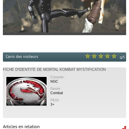
L'avis des visiteurs
/
5
0
FICHE D'IDENTITÉ DE MORTAL KOMBAT MYSTIFICATION
Console :
NGC
Genre :
Combat
PEGI :
3+
Articles en relation