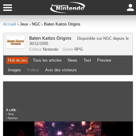
Accueil
› Jeux
› NGC
› Baten Kaitos Origins
Baten Kaitos Origins
Disponible sur
NGC
depuis le
30/11/2005
Editeur
Nintendo
Genre
RPG
Hub du jeu
Tous les articles
News
Test
Preview
Images
Vidéos
Avis des visiteurs
À LIRE :
›
Test
›
Aperçu