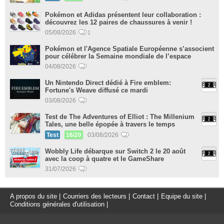
Pokémon et Adidas présentent leur collaboration :
découvrez les 12 paires de chaussures à venir !
05/08/2026
1
Pokémon et l'Agence Spatiale Européenne s’associent
pour célébrer la Semaine mondiale de l’espace
04/08/2026
Un Nintendo Direct dédié à Fire emblem:
Fortune's Weave diffusé ce mardi
03/08/2026
Test de The Adventures of Elliot : The Millenium
Tales, une belle épopée à travers le temps
Test
16/20
03/08/2026
Wobbly Life débarque sur Switch 2 le 20 août
avec la coop à quatre et le GameShare
31/07/2026
A propos du site
|
Courriers des lecteurs
|
Contact
|
Equipe du site
|
Conditions générales d'utilisation
|