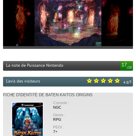
17
La note de Puissance Nintendo
/
20
L'avis des visiteurs
/
5
4.8
FICHE D'IDENTITÉ DE BATEN KAITOS ORIGINS
Console :
NGC
Genre :
RPG
PEGI :
7+