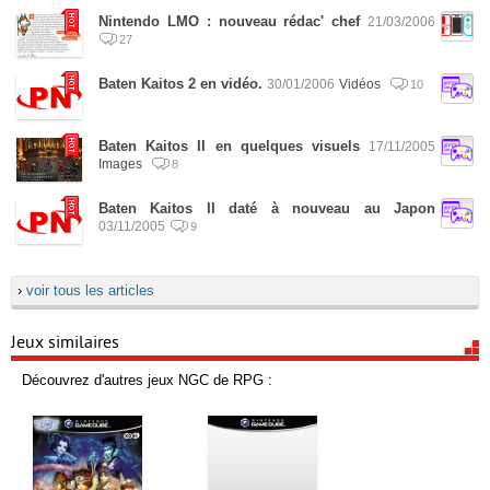
Nintendo LMO : nouveau rédac' chef
21/03/2006
27
Baten Kaitos 2 en vidéo.
30/01/2006
Vidéos
10
Baten Kaitos II en quelques visuels
17/11/2005
Images
8
Baten Kaitos II daté à nouveau au Japon
03/11/2005
9
›
voir tous les articles
Jeux similaires
Découvrez d'autres jeux NGC de RPG :