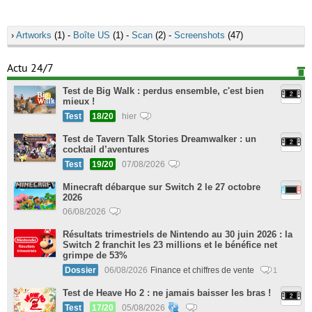
›
Artworks
(1) -
Boîte US
(1) -
Scan
(2) -
Screenshots
(47)
Actu 24/7
Test de Big Walk : perdus ensemble, c'est bien
mieux !
Test
18/20
hier
Test de Tavern Talk Stories Dreamwalker : un
cocktail d’aventures
Test
19/20
07/08/2026
Minecraft débarque sur Switch 2 le 27 octobre
2026
06/08/2026
Résultats trimestriels de Nintendo au 30 juin 2026 : la
Switch 2 franchit les 23 millions et le bénéfice net
grimpe de 53%
Dossier
06/08/2026
Finance et chiffres de vente
1
Test de Heave Ho 2 : ne jamais baisser les bras !
Test
17/20
05/08/2026