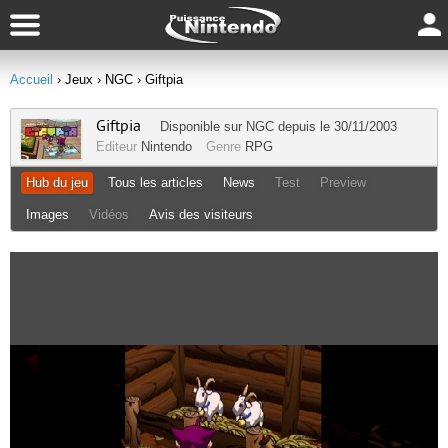
Accueil
› Jeux
› NGC
› Giftpia
Giftpia
Disponible sur
NGC
depuis le 30/11/2003
Editeur
Nintendo
Genre
RPG
Hub du jeu
Tous les articles
News
Test
Preview
Images
Vidéos
Avis des visiteurs