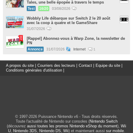
Tales, une belle épopée à travers le temps
Test
16/20
03/08/2026
Wobbly Life débarque sur Switch 2 le 20 août
avec la coop à quatre et le GameShare
31/07/2026
[Rappel] Abonnez-vous à Warp Zone, la newsletter de
PN
Annonce
31/07/2026
Internet
1
A propos du site
|
Courriers des lecteurs
|
Contact
|
Equipe du site
|
Conditions générales d'utilisation
|
© 1997-2026 Puissance Nintendo v6 - Tous droits réservés.
Toute l'actualité de Nintendo sur consoles (
Nintendo Switch
(découvrez
aussi toutes les promos Nintendo eShop du moment
),
Wii
U
,
Nintendo 3DS
,
Nintendo DS
,
Wii
) et maintenant aussi
sur mobile
.