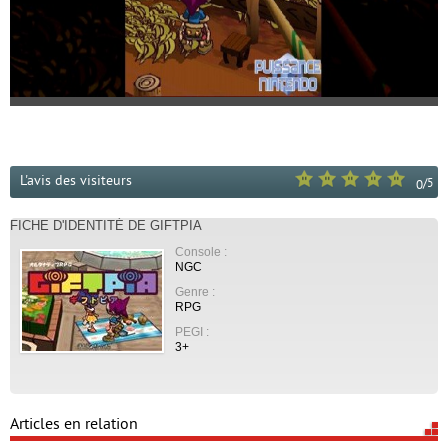
L'avis des visiteurs
/
5
0
FICHE D'IDENTITÉ DE GIFTPIA
Console :
NGC
Genre :
RPG
PEGI :
3+
Articles en relation