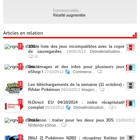
Fonctionnalités :
Réalité augmentée
Articles en relation
3DS : liste des jeux incompatibles avec la copie
de sauvegardes
19/06/2013
Dématérialisation...
10
Des images et des infos pour plusieurs jeux
eShop !
27/10/2012
Commerce...
Les téléchargements de la semaine (11 octobre) -
RAdar Pokémon
09/10/2012
Images...
N-Direct EU 04/10/2014 : notre récapitulatif
complet
05/10/2012
Dématérialisation...
1
Pokémon : trailer pour les deux jeux 3DS
03/09/2012
Nintendo eShop...
[MàJ 2] Pokémon N2B2 : récupérez Keldeo (et