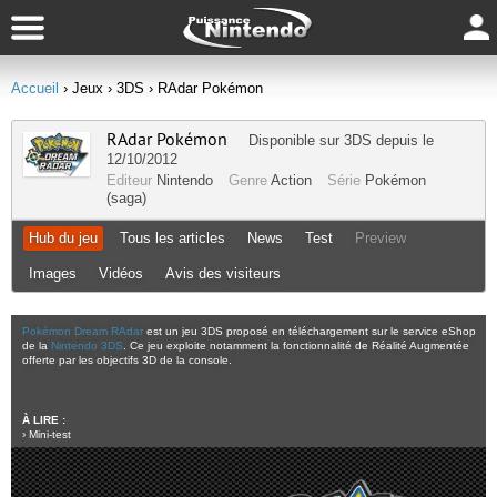
Accueil
› Jeux
› 3DS
› RAdar Pokémon
RAdar Pokémon
Disponible sur
3DS
depuis le
12/10/2012
Editeur
Nintendo
Genre
Action
Série
Pokémon
(saga)
Hub du jeu
Tous les articles
News
Test
Preview
Images
Vidéos
Avis des visiteurs
Pokémon Dream RAdar
est un jeu 3DS proposé en téléchargement sur le service eShop
de la
Nintendo 3DS
. Ce jeu exploite notamment la fonctionnalité de Réalité Augmentée
offerte par les objectifs 3D de la console.
À LIRE :
›
Mini-test