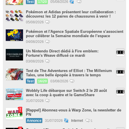
Test
17/20
05/08/2026
Pokémon et Adidas présentent leur collaboration :
découvrez les 12 paires de chaussures à venir !
05/08/2026
Pokémon et l'Agence Spatiale Européenne s’associent
pour célébrer la Semaine mondiale de l’espace
04/08/2026
Un Nintendo Direct dédié à Fire emblem:
Fortune's Weave diffusé ce mardi
03/08/2026
Test de The Adventures of Elliot : The Millenium
Tales, une belle épopée à travers le temps
Test
16/20
03/08/2026
Wobbly Life débarque sur Switch 2 le 20 août
avec la coop à quatre et le GameShare
31/07/2026
[Rappel] Abonnez-vous à Warp Zone, la newsletter de
PN
Annonce
31/07/2026
Internet
1