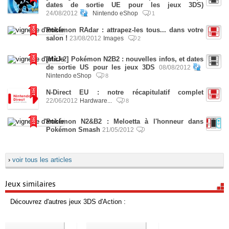
dates de sortie UE pour les jeux 3DS)
24/08/2012
Nintendo eShop
1
Pokémon RAdar : attrapez-les tous... dans votre
salon !
23/08/2012
Images
2
[MàJ 2] Pokémon N2B2 : nouvelles infos, et dates
de sortie US pour les jeux 3DS
08/08/2012
Nintendo eShop
8
N-Direct EU : notre récapitulatif complet
22/06/2012
Hardware...
8
Pokémon N2&B2 : Meloetta à l'honneur dans
Pokémon Smash
21/05/2012
›
voir tous les articles
Jeux similaires
Découvrez d'autres jeux 3DS d'Action :