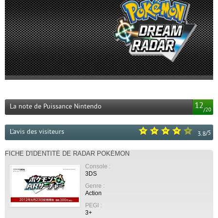
12
La note de Puissance Nintendo
/
20
L'avis des visiteurs
/
5
3.8
FICHE D'IDENTITÉ DE RADAR POKÉMON
Console :
3DS
Genre :
Action
PEGI :
3+