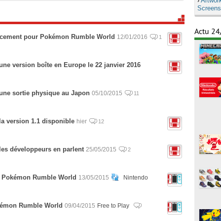
›
Artwor
Screens
Actu 24
ncement pour Pokémon Rumble World
12/01/2016
1
e version boîte en Europe le 22 janvier 2016
ne sortie physique au Japon
05/10/2015
11
 version 1.1 disponible
hier
12
es développeurs en parlent
25/05/2015
2
es Pokémon Rumble World
13/05/2015
Nintendo
okémon Rumble World
09/04/2015
Free to Play