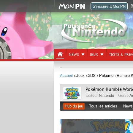
B
S'inscrire à MonPN
NEWS
JEUX
TESTS & PRE
Accueil
› Jeux
› 3DS
› Pokémon Rumble W
Pokémon Rumble Worl
Editeur
Nintendo
Genre
A
Hub du jeu
Tous les articles
News