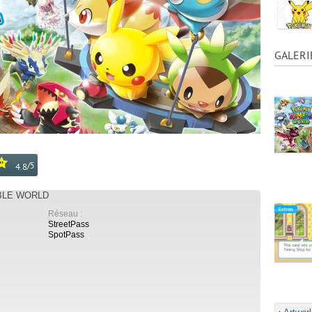
GALERI
/
5
4.8
BLE WORLD
Réseau :
StreetPass
SpotPass