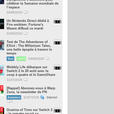
célébrer la Semaine mondiale de
l’espace
04/08/2026
Un Nintendo Direct dédié à
Fire emblem: Fortune's
Weave diffusé ce mardi
03/08/2026
Test de The Adventures of
Elliot : The Millenium Tales,
une belle épopée à travers le
temps
Test
16/20
03/08/2026
Wobbly Life débarque sur
Switch 2 le 20 août avec la
coop à quatre et le GameShare
31/07/2026
[Rappel] Abonnez-vous à Warp
Zone, la newsletter de PN
Annonce
31/07/2026
Internet
1
Ocarina of Time sur Switch 2
: le remake reçoit sa