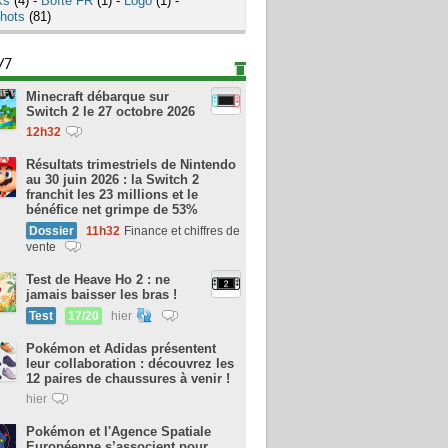
ks
(4) -
Boîte FR
(1) -
Logo
(1) -
hots
(81)
/7
Minecraft débarque sur
Switch 2 le 27 octobre 2026
12h32
Résultats trimestriels de Nintendo
au 30 juin 2026 : la Switch 2
franchit les 23 millions et le
bénéfice net grimpe de 53%
Dossier
11h32
Finance et chiffres de
vente
Test de Heave Ho 2 : ne
jamais baisser les bras !
Test
17/20
hier
Pokémon et Adidas présentent
leur collaboration : découvrez les
12 paires de chaussures à venir !
hier
Pokémon et l'Agence Spatiale
Européenne s’associent pour