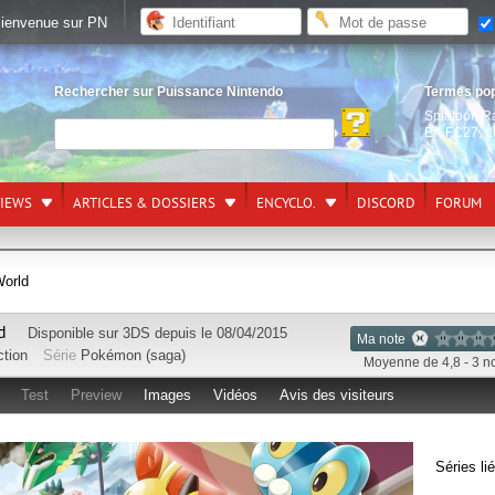
ienvenue sur PN
Rechercher sur Puissance Nintendo
Termes po
Splatoon R
EA FC27
,
L
VIEWS
ARTICLES & DOSSIERS
ENCYCLO.
DISCORD
FORUM
orld
d
Disponible sur
3DS
depuis le 08/04/2015
Ma note
ction
Série
Pokémon (saga)
Moyenne de 4,8 - 3 n
Test
Preview
Images
Vidéos
Avis des visiteurs
Séries li