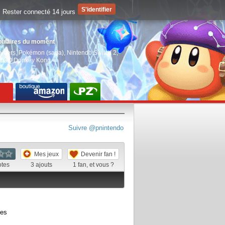
Rester connecté 14 jours
pulaires du moment
aiders
,
Pokémon (saga)
,
Nintendo Switch 2
,
EGO Donkey Kong
Suivre @pnintendo
Mes jeux
Devenir fan !
otes
3
ajouts
1
fan, et vous ?
ées