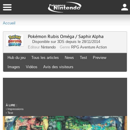
Accueil
Pokémon Rubis Oméga / Saphir Alpha
Disponible sur
3DS
depuis le 28/11/2014
Editeur
Nintendo
Genre
RPG
Aventure
Action
Hub du jeu
Tous les articles
News
Test
Preview
Images
Vidéos
Avis des visiteurs
À LIRE :
›
Impressions
›
Test