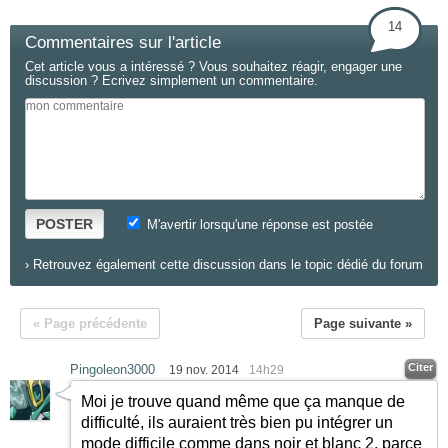
14
Commentaires sur l'article
Cet article vous a intéressé ? Vous souhaitez réagir, engager une
discussion ? Ecrivez simplement un commentaire.
POSTER
M'avertir lorsqu'une réponse est postée
›
Retrouvez également cette discussion dans le topic dédié du forum
« Page précédente
Page suivante »
Citer
Pingoleon3000
19 nov. 2014
14h29
Moi je trouve quand même que ça manque de
difficulté, ils auraient très bien pu intégrer un
mode difficile comme dans noir et blanc 2, parce