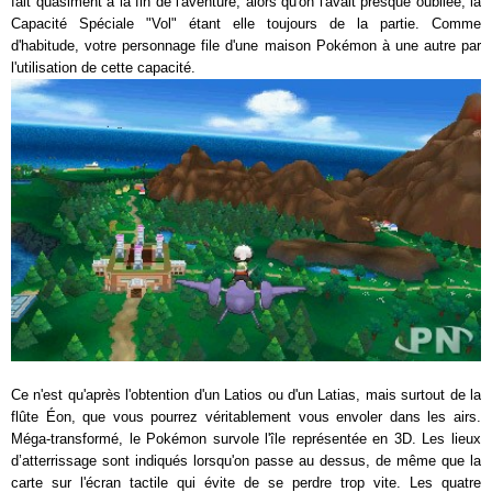
fait quasiment à la fin de l'aventure, alors qu'on l'avait presque oubliée, la
Capacité Spéciale "Vol" étant elle toujours de la partie. Comme
d'habitude, votre personnage file d'une maison Pokémon à une autre par
l'utilisation de cette capacité.
Ce n'est qu'après l'obtention d'un Latios ou d'un Latias, mais surtout de la
flûte Éon, que vous pourrez véritablement vous envoler dans les airs.
Méga-transformé, le Pokémon survole l'île représentée en 3D. Les lieux
d’atterrissage sont indiqués lorsqu'on passe au dessus, de même que la
carte sur l'écran tactile qui évite de se perdre trop vite. Les quatre