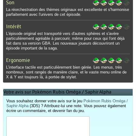
Son
La réorchestration des thèmes originaux est excellente et s'harmonise
parfaitement avec l'univers de cet épisode.
Intérêt
L'épisode original est transporté vers d'autres sphères et s'avère
particulièrement agréable à parcourir, même pour ceux qui l'ont déjà
fait dans sa version GBA. Les nouveaux joueurs découvriront un
épisode important de la saga.
Ergonomie
L'interface tactile est particulièrement bien gérée. Les menus, très
nombreux, sont rangés de manière claire, et le vaste menu online de
X & Y est toujours là, à portée de stylet.
Votre avis sur Pokémon Rubis Oméga / Saphir Alpha
Vous souhaitez donner votre avis sur le jeu
Pokémon Rubis Oméga /
Saphir Alpha
(3DS) ? Attribuez-lui une note. Vous pouvez également
écrire un commentaire, et devenir fan du jeu.