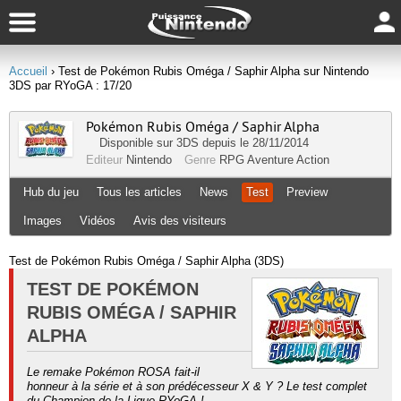
Accueil
› Test de Pokémon Rubis Oméga / Saphir Alpha sur Nintendo
3DS par RYoGA : 17/20
Pokémon Rubis Oméga / Saphir Alpha
Disponible sur
3DS
depuis le 28/11/2014
Editeur
Nintendo
Genre
RPG
Aventure
Action
Hub du jeu
Tous les articles
News
Test
Preview
Images
Vidéos
Avis des visiteurs
Test de Pokémon Rubis Oméga / Saphir Alpha (3DS)
TEST DE POKÉMON
RUBIS OMÉGA / SAPHIR
ALPHA
Le remake Pokémon ROSA fait-il
honneur à la série et à son prédécesseur X & Y ? Le test complet
du Champion de la Ligue RYoGA !