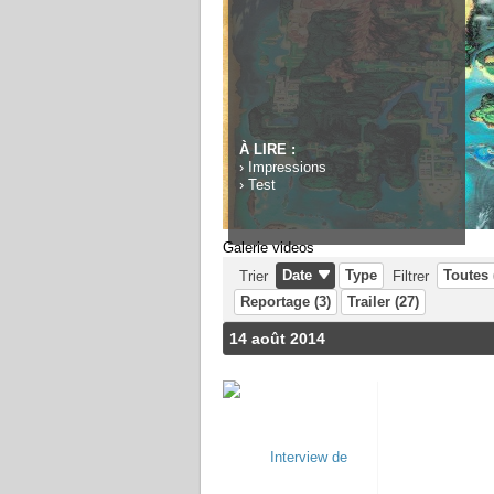
À LIRE :
›
Impressions
›
Test
Galerie videos
Date
Type
Toutes 
Trier
Filtrer
Reportage (3)
Trailer (27)
14 août 2014