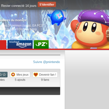
Rester connecté 14 jours
pulaires du moment
aiders
,
Pokémon (saga)
,
EA FC27
,
witch 2
,
LEGO Donkey Kong
Suivre @pnintendo
Mes jeux
Devenir fan !
otes
5
ajouts
9
fans