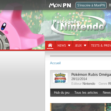
B
S'inscrire à MonPN
NEWS
JEUX
TESTS & PRE
Accueil
Pokémon Rubis Oméga 
28/11/2014
Editeur
Nintendo
Genre
R
Hub du jeu
Tous les articles
News