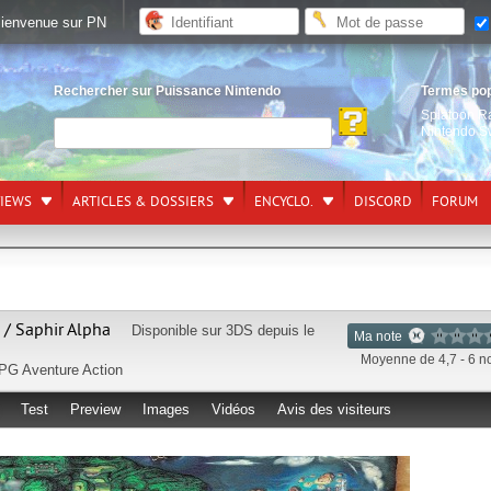
ienvenue sur PN
Rechercher sur Puissance Nintendo
Termes po
Splatoon R
Nintendo S
VIEWS
ARTICLES & DOSSIERS
ENCYCLO.
DISCORD
FORUM
/ Saphir Alpha
Disponible sur
3DS
depuis le
Ma note
Moyenne de 4,7 - 6 n
PG
Aventure
Action
Test
Preview
Images
Vidéos
Avis des visiteurs