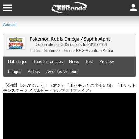
Accueil
Pokémon Rubis Oméga / Saphir Alpha
Disponible sur
3DS
depuis le 28/11/2014
Editeur
Nintendo
Genre
RPG
Aventure
Action
Hub du jeu
Tous les articles
News
Test
Preview
Images
Vidéos
Avis des visiteurs
【公式】比べてみよう！（右２）「ポケモンとの出会い編」『ポケット
モンスター オメガルビー・アルファサファイア』