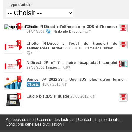
Type d'article
Chotto N-Direct : l'eShop de la 3DS à l'honneur
01/04/2013
Nintendo Direct...
7
Chotto N-Direct : l'outil de transfert de
sauvegardes arrive
25/01/2013
Dématérialisation...
N-Direct JP n° 7 : notre récapitulatif complet
29/08/2012
Images...
7
Ventes JP 2012-29 : Une 3DS plus qu'en forme !
Charts
19/07/2012
Calcio bit 3DS s'illustre
23/05/2012
A propos du site
|
Courriers des lecteurs
|
Contact
|
Equipe du site
|
Conditions générales d'utilisation
|