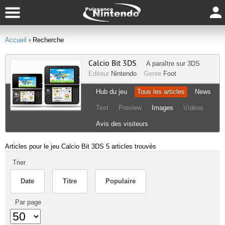
Accueil
› Recherche
Calcio Bit 3DS
A paraître sur
3DS
Editeur
Nintendo
Genre
Foot
Hub du jeu
Tous les articles
News
Test
Preview
Images
Vidéos
Avis des visiteurs
Articles pour le jeu Calcio Bit 3DS
5 articles trouvés
Trier
Date
Titre
Populaire
Par page