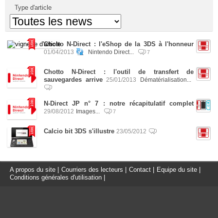
Type d'article
Chotto N-Direct : l'eShop de la 3DS à l'honneur
01/04/2013
Nintendo Direct...
7
Chotto N-Direct : l'outil de transfert de
sauvegardes arrive
25/01/2013
Dématérialisation...
N-Direct JP n° 7 : notre récapitulatif complet
29/08/2012
Images...
7
Calcio bit 3DS s'illustre
23/05/2012
A propos du site
|
Courriers des lecteurs
|
Contact
|
Equipe du site
|
Conditions générales d'utilisation
|