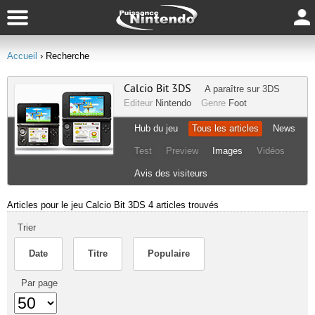
Accueil
› Recherche
Calcio Bit 3DS
A paraître sur
3DS
Editeur
Nintendo
Genre
Foot
Hub du jeu
Tous les articles
News
Test
Preview
Images
Vidéos
Avis des visiteurs
Articles pour le jeu Calcio Bit 3DS
4 articles trouvés
Trier
Date
Titre
Populaire
Par page