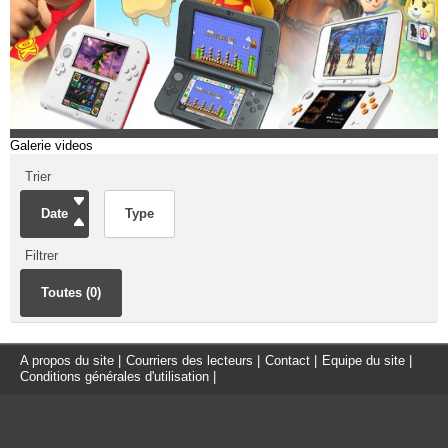
Galerie videos
Trier
Date
Type
Filtrer
Toutes (0)
A propos du site
|
Courriers des lecteurs
|
Contact
|
Equipe du site
|
Conditions générales d'utilisation
|