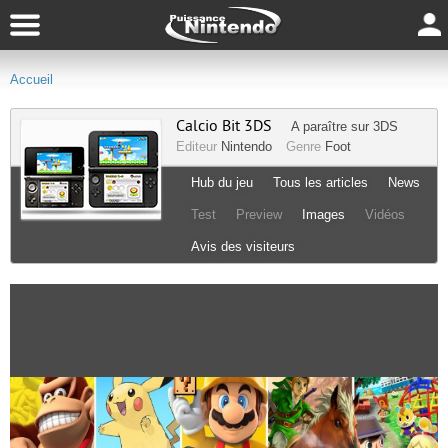
Accueil
Calcio Bit 3DS
A paraître sur
3DS
Editeur
Nintendo
Genre
Foot
Hub du jeu
Tous les articles
News
Test
Preview
Images
Vidéos
Avis des visiteurs