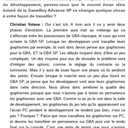
du développement, pensez-vous que le nouvel écran rétro
éclairé de la GameBoy Advance SP va changer quelque chose
à votre façon de travailler ?
Christian Votava :
Oui c’est sûr. A mon avis il va y avoir deux
phases d’évolution. La première aura trait au mélange qui va
s’effectuer entre les possesseurs de GBA classique, et ceux qui vont
acheter la GBA SP. Lorsque les développeurs vont travailler leurs
graphismes par exemple, ils vont donc devoir penser aux graphismes
pour la GBA, ET la GBA SP. Les débuts risquent donc d’être un peu
compliqués. Un des moyens pour eux de résoudre le problème sera
d’intégrer des options, comme le réglage du contraste ou la
luminosité. Mais il y aura de toute façon une phase où ils perdront
des points. Ensuite lorsque le marché sera un peu plus fourni en
GBA SP, je pense que les développeurs vont axer leurs graphismes
dans cette direction. Nous allons donc améliorer la qualité des
graphismes puisque que nous n’aurons pas à tester en permanence
les graphismes avec une GBA. Comme tu as pu le voir dans la salle
de développement, les graphismes du jeu tels qu’ils apparaissent sur
l’écran PC pendant le développement ne rendent pas bien, n’est ce
pas ? Pourquoi ?. Parce que nous travaillons les graphismes sur PC,
et devons les transférer en permanence sur GBA pour voir le rendu
final sur la console. C’est une perte de temps que nous n’aurons