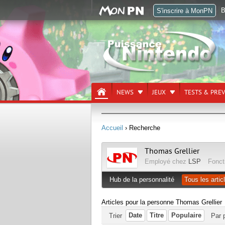
B
S'inscrire à MonPN
NEWS
JEUX
TESTS & PRE
Accueil
› Recherche
Thomas Grellier
Employé chez
LSP
Fonct
Hub de la personnalité
Tous les artic
Articles pour la personne Thomas Grellier
Date
Titre
Populaire
Trier
Par 