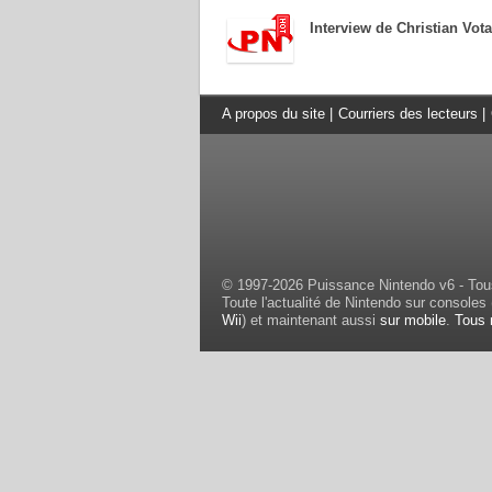
Interview de Christian Vot
A propos du site
|
Courriers des lecteurs
|
© 1997-2026 Puissance Nintendo v6 - Tous
Toute l'actualité de Nintendo sur consoles 
Wii
) et maintenant aussi
sur mobile
.
Tous 