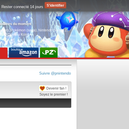
Rester connecté 14 jours
pulaires du moment
aiders
,
Pokémon (saga)
,
Nintendo Switch 2
,
EGO Donkey Kong
Suivre @pnintendo
Devenir fan !
Soyez le premier !