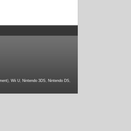
ment
),
Wii U
,
Nintendo 3DS
,
Nintendo DS
,