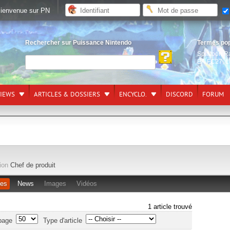
ienvenue sur PN
Rechercher sur Puissance Nintendo
Termes po
Splatoon R
EA FC27
,
L
VIEWS
ARTICLES & DOSSIERS
ENCYCLO.
DISCORD
FORUM
ion
Chef de produit
les
News
Images
Vidéos
1 article trouvé
page
Type d'article