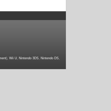
ment
),
Wii U
,
Nintendo 3DS
,
Nintendo DS
,