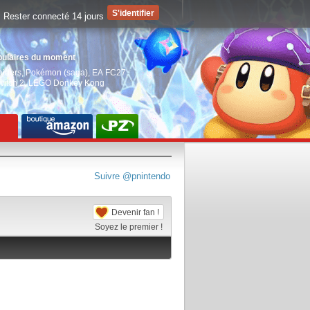
Rester connecté 14 jours
pulaires du moment
aiders
,
Pokémon (saga)
,
EA FC27
,
witch 2
,
LEGO Donkey Kong
Suivre @pnintendo
Devenir fan !
Soyez le premier !