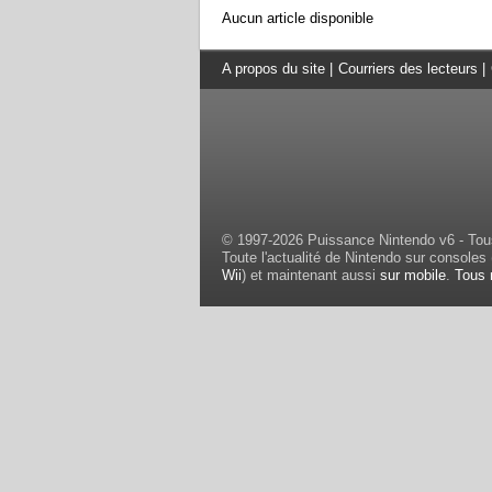
Aucun article disponible
A propos du site
|
Courriers des lecteurs
|
© 1997-2026 Puissance Nintendo v6 - Tous
Toute l'actualité de Nintendo sur consoles 
Wii
) et maintenant aussi
sur mobile
.
Tous 