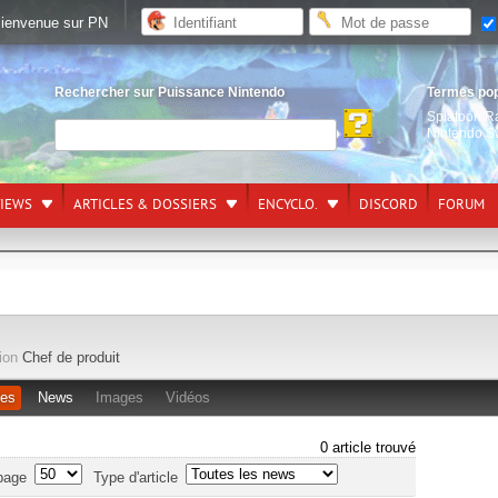
ienvenue sur PN
Rechercher sur Puissance Nintendo
Termes po
Splatoon R
Nintendo S
VIEWS
ARTICLES & DOSSIERS
ENCYCLO.
DISCORD
FORUM
ion
Chef de produit
les
News
Images
Vidéos
0 article trouvé
page
Type d'article