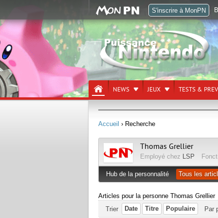
B
S'inscrire à MonPN
NEWS
JEUX
TESTS & PRE
Accueil
› Recherche
Thomas Grellier
Employé chez
LSP
Fonct
Hub de la personnalité
Tous les artic
Articles pour la personne Thomas Grellier
Date
Titre
Populaire
Trier
Par 