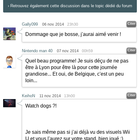
›
Retrouvez également cette discussion dans le topic dédié du forum
Citer
Gally099
06 nov. 2014
23h30
Dommage que je bosse, j'aurai aimé venir !
Citer
Nintendo man 40
07 nov. 2014
00h59
Quel beau programme! Je suis déçu de ne pas
être à Lyon pour être là pour cette journée
grandiose... Et oui, de Belgique, c'est un peu
loin...
Citer
KeihoN
11 nov. 2014
13h00
Watch dogs ?!
Je sais même pas si j'ai déjà vu des visuels Wii
U et vous l'aurez sur votre stand, bien joué
:)