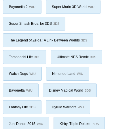
Bayonetta 2
Super Mario 3D World
WiiU
WiiU
Super Smash Bros. for 3DS
3DS
The Legend of Zelda : A Link Between Worlds
3DS
Tomodachi Life
Ultimate NES Remix
3DS
3DS
Watch Dogs
Nintendo Land
WiiU
WiiU
Bayonetta
Disney Magical World
WiiU
3DS
Fantasy Life
Hyrule Warriors
3DS
WiiU
Just Dance 2015
Kirby: Triple Deluxe
WiiU
3DS