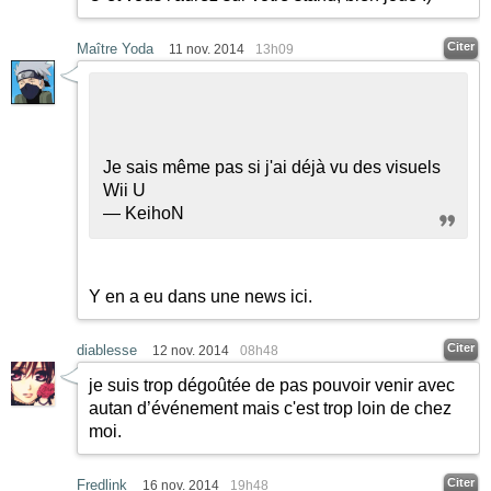
Citer
Maître Yoda
11 nov. 2014
13h09
Je sais même pas si j'ai déjà vu des visuels
Wii U
— KeihoN
Y en a eu dans une news ici.
Citer
diablesse
12 nov. 2014
08h48
je suis trop dégoûtée de pas pouvoir venir avec
autan d’événement mais c'est trop loin de chez
moi.
Citer
Fredlink
16 nov. 2014
19h48