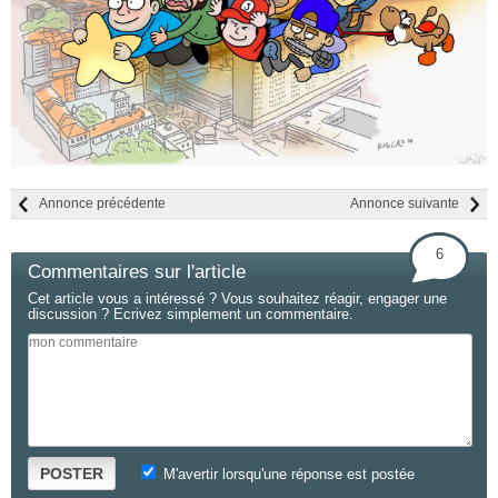
Annonce précédente
Annonce suivante
6
Commentaires sur l'article
Cet article vous a intéressé ? Vous souhaitez réagir, engager une
discussion ? Ecrivez simplement un commentaire.
POSTER
M'avertir lorsqu'une réponse est postée