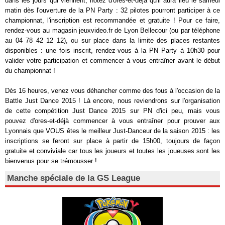
dans les jours qui viennent, notez d'ores-et-déjà qu'il aura lieu le samedi
matin dès l'ouverture de la PN Party : 32 pilotes pourront participer à ce
championnat, l'inscription est recommandée et gratuite ! Pour ce faire,
rendez-vous au magasin jeuxvideo.fr de Lyon Bellecour (ou par téléphone
au 04 78 42 12 12), ou sur place dans la limite des places restantes
disponibles : une fois inscrit, rendez-vous à la PN Party à 10h30 pour
valider votre participation et commencer à vous entraîner avant le début
du championnat !
Dès 16 heures, venez vous déhancher comme des fous à l'occasion de la
Battle Just Dance 2015 ! Là encore, nous reviendrons sur l'organisation
de cette compétition Just Dance 2015 sur PN d'ici peu, mais vous
pouvez d'ores-et-déjà commencer à vous entraîner pour prouver aux
Lyonnais que VOUS êtes le meilleur Just-Danceur de la saison 2015 : les
inscriptions se feront sur place à partir de 15h00, toujours de façon
gratuite et conviviale car tous les joueurs et toutes les joueuses sont les
bienvenus pour se trémousser !
Manche spéciale de la GS League