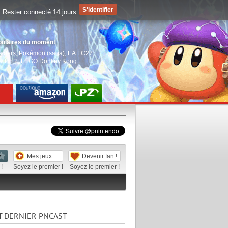
Rester connecté 14 jours
pulaires du moment
aiders
,
Pokémon (saga)
,
EA FC27
,
witch 2
,
LEGO Donkey Kong
Mes jeux
Devenir fan !
!
Soyez le premier !
Soyez le premier !
T DERNIER PNCAST