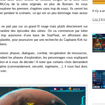
 McCoy de la série originale, en plus de Burnam. Ils vous
plorer les premiers chapitres sans trop de souci. Ils seront les
Il n'y a 
uer pendant le scénario, ce qui est un peu dommage mais assez
GALERI
 ne part pas sur un grand fil rouge mais plutôt directement sur
a manière des épisodes des séries. On va commencer par lutter
u trop autonome d’une base de StarFleet, en affrontant des
planète, pour poursuivre par une recherche du Capitaine Kirk lui-
liens.
sieurs phases, dialogues, combat, récupération de ressources,
endant les phases d’exploration, les personnages vous expliquent
uation et à vous de décider ! A noter que certains choix demandent
pline (commandement, sécurité, ingénierie,...), il vous faut donc
soin.