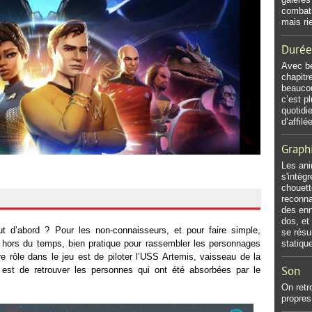
combats
mais ri
Durée
Avec b
chapitr
beaucou
c’est p
quotidi
d’affilé
Graph
Les ani
s'intèg
chouett
reconna
des enn
dos, et
t d’abord ? Pour les non-connaisseurs, et pour faire simple,
se rés
 hors du temps, bien pratique pour rassembler les personnages
statiqu
re rôle dans le jeu est de piloter l’USS Artemis, vaisseau de la
 est de retrouver les personnes qui ont été absorbées par le
Son
On retr
propres 