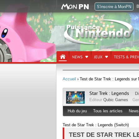
B
S'inscrire à MonPN
NEWS
JEUX
TESTS & PRE
Accueil
› Test de Star Trek : Legends sur 
Star Trek : Legends
Di
Editeur
Qubic Games
Ge
Hub du jeu
Tous les articles
News
Test de Star Trek : Legends (Switch)
TEST DE STAR TREK L