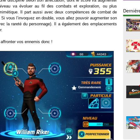
e discipline selon son affectation, dont le score va augmenter
iveau va évoluer au fil des combats et exploration, ou plus
Dernièr
mimétique. Il part aussi avec deux compétences de combat de
. Si vous l’invoquez en double, vous allez pouvoir augmenter son
vec la rareté du personnage). Il a également des emplacements
r.
 affronter vos ennemis donc !