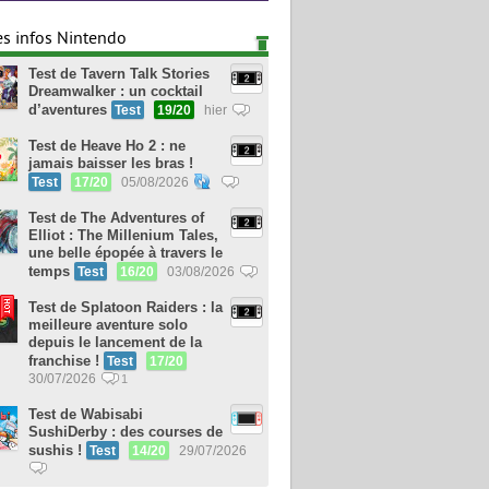
es infos Nintendo
Test de Tavern Talk Stories
Dreamwalker : un cocktail
d’aventures
Test
19/20
hier
Test de Heave Ho 2 : ne
jamais baisser les bras !
Test
17/20
05/08/2026
Test de The Adventures of
Elliot : The Millenium Tales,
une belle épopée à travers le
temps
Test
16/20
03/08/2026
Test de Splatoon Raiders : la
meilleure aventure solo
depuis le lancement de la
franchise !
Test
17/20
30/07/2026
1
Test de Wabisabi
SushiDerby : des courses de
sushis !
Test
14/20
29/07/2026