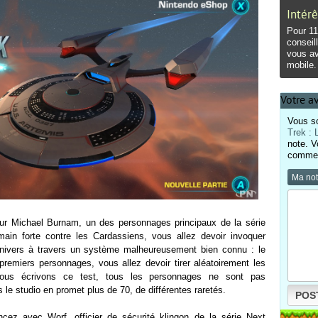
Intérê
Pour 11
conseil
vous av
mobile.
Votre av
Vous so
Trek :
note. V
comment
Ma no
ur Michael Burnam, un des personnages principaux de la série
main forte contre les Cardassiens, vous allez devoir invoquer
univers à travers un système malheureusement bien connu : le
 premiers personnages, vous allez devoir tirer aléatoirement les
nous écrivons ce test, tous les personnages ne sont pas
 le studio en promet plus de 70, de différentes raretés.
POS
ez avec Worf, officier de sécurité klingon de la série Next