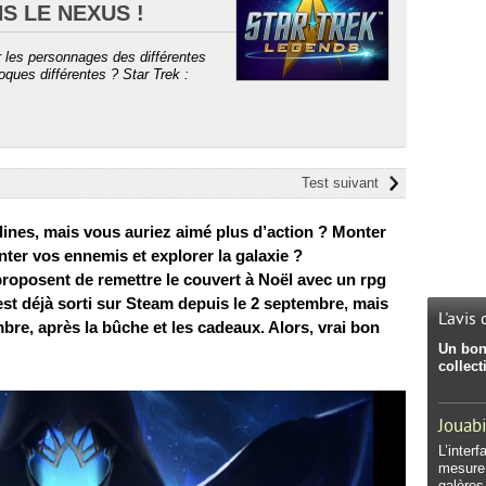
S LE NEXUS !
 les personnages des différentes
ques différentes ? Star Trek :
Test suivant
lines, mais vous auriez aimé plus d’action ? Monter
nter vos ennemis et explorer la galaxie ?
roposent de remettre le couvert à Noël avec un rpg
est déjà sorti sur Steam depuis le 2 septembre, mais
L'avis
bre, après la bûche et les cadeaux. Alors, vrai bon
Un bon 
collect
Jouabi
L’interf
mesure 
galères