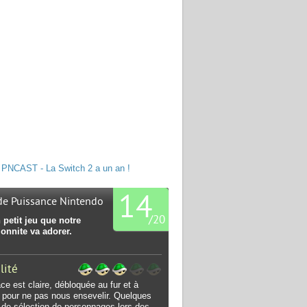
PNCAST - La Switch 2 a un an !
14
 de Puissance Nintendo
/
20
petit jeu que notre
ionnite va adorer.
lité
ace est claire, débloquée au fur et à
pour ne pas nous ensevelir. Quelques
 de sélection de personnages lors des