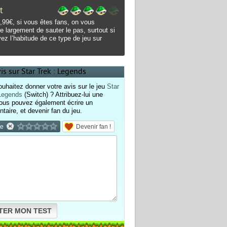
t
,99€, si vous êtes fans, on vous
le largement de sauter le pas, surtout si
ez l’habitude de ce type de jeu sur
is sur Star Trek : Legends
uhaitez donner votre avis sur le jeu
Star
 Legends
(Switch) ? Attribuez-lui une
ous pouvez également écrire un
aire, et devenir fan du jeu.
te
Devenir fan !
TER MON TEST