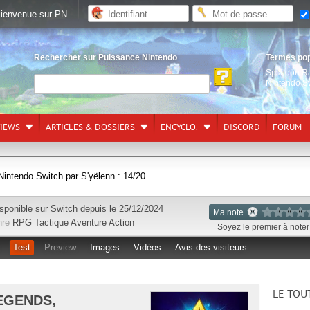
ienvenue sur PN
Rechercher sur Puissance Nintendo
Termes po
Splatoon R
Nintendo S
VIEWS
ARTICLES & DOSSIERS
ENCYCLO.
DISCORD
FORUM
Nintendo Switch par S'yëlenn : 14/20
sponible sur
Switch
depuis le 25/12/2024
Ma note
nre
RPG Tactique
Aventure
Action
Soyez le premier à noter 
Test
Preview
Images
Vidéos
Avis des visiteurs
LE TOU
EGENDS,