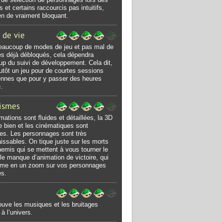
 et certains raccourcis pas intuitifs,
en de vraiment bloquant.
 de vie
eaucoup de modes de jeu et pas mal de
es déjà débloqués, cela dépendra
p du suivi de développement. Cela dit,
lutôt un jeu pour de courtes sessions
ennes que pour y passer des heures
e.
ismes
mations sont fluides et détaillées, la 3D
re bien et les cinématiques sont
es. Les personnages sont très
issables. On tique juste sur les morts
emis qui se mettent à vous tourner le
 le manque d’animation de victoire, qui
ume en un zoom sur vos personnages
es.
ouve les musiques et les bruitages
à l’univers.