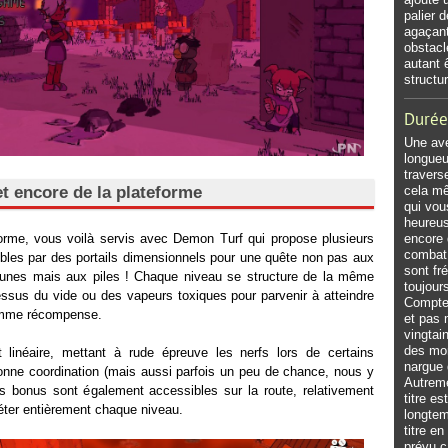
palier 
agaçant
obstacl
autant 
structu
Durée
Une ave
longueu
travers
et encore de la plateforme
cela m
qui vou
heureus
orme, vous voilà servis avec Demon Turf qui propose plusieurs
encore 
combat 
bles par des portails dimensionnels pour une quête non pas aux
sont f
 lunes mais aux piles ! Chaque niveau se structure de la même
toujour
ssus du vide ou des vapeurs toxiques pour parvenir à atteindre
Comptez
 comme récompense.
et pas 
vingtai
des mon
linéaire, mettant à rude épreuve les nerfs lors de certains
nargue 
ne coordination (mais aussi parfois un peu de chance, nous y
Autreme
ses bonus sont également accessibles sur la route, relativement
titre e
éter entièrement chaque niveau.
longtem
titre e
prévu c