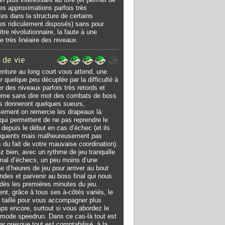
des approximations parfois très
es dans la structure de certains
es ridiculement disposés) sans pour
être révolutionnaire, la faute à une
re très linéaire des niveaux.
 de vie
nture au long court vous attend, une
r quelque peu décuplée par la difficulté à
er des niveaux parfois très retords et
ême sans dire mot des combats de boss
s donneront quelques sueurs,
ement on remercie les drapeaux là
qui permettent de ne pas reprendre le
depuis le début en cas d’échec (et ils
réquents mais malheureusement pas
s du fait de votre mauvaise coordination).
 bien, avec un rythme de jeu tranquille
mal d’échecs, un peu moins d’une
ne d’heures de jeu pour arriver au bout
des et parvenir au boss final qui nous
dès les premières minutes du jeu.
nt, grâce à tous ses à-côtés variés, le
st taillé pour vous accompagner plus
ps encore, surtout si vous abordez le
n mode speedrun. Dans ce cas-là tout est
ar presque tout est comptabilisé, à la