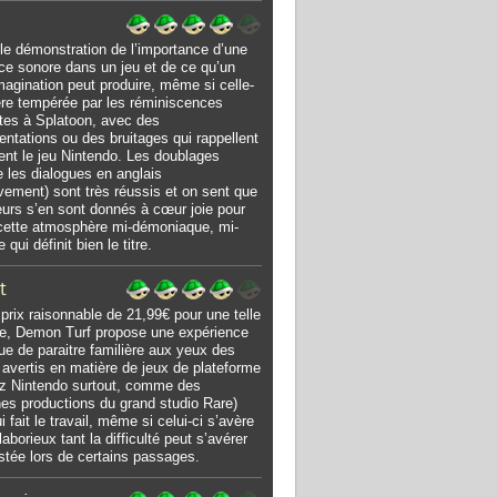
le démonstration de l’importance d’une
e sonore dans un jeu et de ce qu’un
magination peut produire, même si celle-
ère tempérée par les réminiscences
tes à Splatoon, avec des
entations ou des bruitages qui rappellent
ent le jeu Nintendo. Les doublages
les dialogues en anglais
vement) sont très réussis et on sent que
eurs s’en sont donnés à cœur joie pour
cette atmosphère mi-démoniaque, mi-
qui définit bien le titre.
t
 prix raisonnable de 21,99€ pour une telle
e, Demon Turf propose une expérience
que de paraitre familière aux yeux des
 avertis en matière de jeux de plateforme
z Nintendo surtout, comme des
es productions du grand studio Rare)
 fait le travail, même si celui-ci s’avère
laborieux tant la difficulté peut s’avérer
stée lors de certains passages.