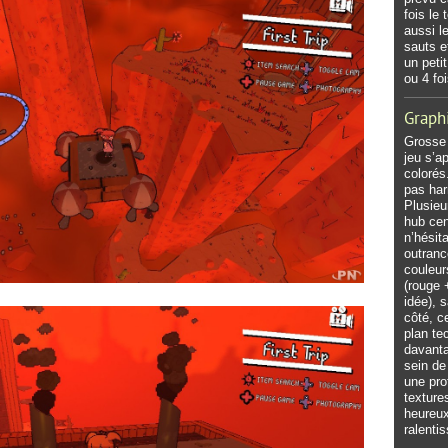
fois le
aussi l
sauts e
un peti
ou 4 fo
Graph
Grosse 
jeu s’a
colorés.
pas har
Plusieu
hub cen
n’hésit
outranc
couleur
(rouge 
idée), 
côté, c
plan te
davanta
sein de
une pro
texture
heureux
ralenti