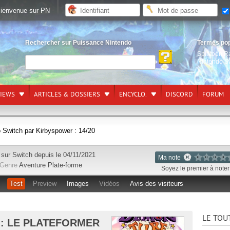
ienvenue sur PN
Rechercher sur Puissance Nintendo
Termes po
Splatoon R
Nintendo S
VIEWS
ARTICLES & DOSSIERS
ENCYCLO.
DISCORD
FORUM
 Switch par Kirbyspower : 14/20
 sur
Switch
depuis le 04/11/2021
Ma note
Genre
Aventure
Plate-forme
Soyez le premier à noter 
Test
Preview
Images
Vidéos
Avis des visiteurs
LE TOU
 : LE PLATEFORMER