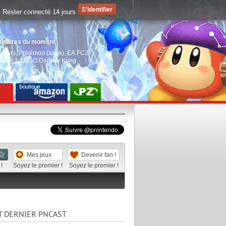
Rester connecté 14 jours
pulaires du moment
aiders
,
Pokémon (saga)
,
EA FC27
,
witch 2
,
LEGO Donkey Kong
Mes jeux
Devenir fan !
!
Soyez le premier !
Soyez le premier !
T DERNIER PNCAST