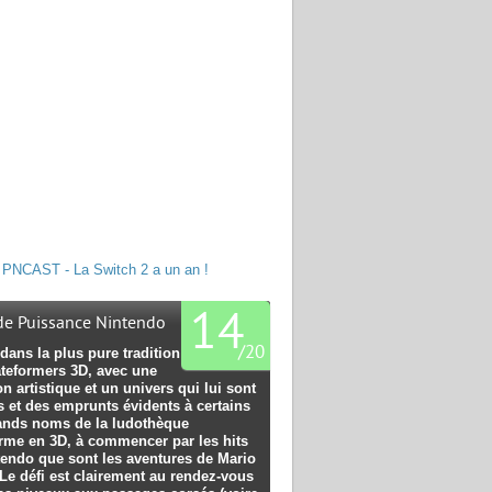
PNCAST - La Switch 2 a un an !
14
 de Puissance Nintendo
/
20
dans la plus pure tradition
ateformers 3D, avec une
on artistique et un univers qui lui sont
s et des emprunts évidents à certains
ands noms de la ludothèque
orme en 3D, à commencer par les hits
tendo que sont les aventures de Mario
Le défi est clairement au rendez-vous