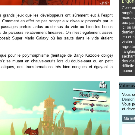
Ergon
C’est a
rangés
 grands jeux que les développeurs ont sûrement eut à l’esprit
mais av
u. Comment en effet ne pas songer aux niveaux proposés par le
aux pan
 passages parfois ardus au-dessus du vide ou bien les bonus
ici ou 
dernier
 de parcours relativement linéaires. On n’est également assez
jeu et s
posait Super Mario Galaxy où les sauts dans le vide étaient
visiter
regrette
l’angla
qué pour le polymorphisme (héritage de Banjo Kazooie oblige)
sachant
’z se muant en chauve-souris lors du double-saut ou en petit
des dia
difficil
atiques, des transformations très bien conçues et égayant la
joueur.
Votre a
Vous so
Demon 
Vous p
et deve
Ma no