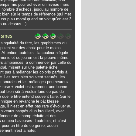
 temps mis pour achever un niveau mais
e nombre d’échecs, jusqu’au nombre de
t bien sûr le temps de référence (qui met
t coup au moral quand on voit qu’on est 3
is au-dessus…).
ismes
singularité du titre, les graphismes du
ppuient sur des choix pour le moins
 Attention toutefois : la couleur n’égale
monie et ce jeu en est la preuve même.
rs ambiances, à commencer par celle du
tral, misent sur une palette riche,
ant pas à mélanger les coloris parfois à
e. Les tons bien souvent saturés, les
s sourdes et les mélanges peu heureux
+ rose + violet est rarement une bonne
sauf bien sûr à vouloir faire ce pas de
e que le titre entend souvent faire. Sur le
chnique en revanche le bât blesse
ge, il n’est en effet pas rare d’évoluer au
 niveaux nappés d’un brouillard, avec
fondeur de champ réduite et des
s un peu baveuses. Toutefois, et c’est
 pour un titre de ce genre, aucun
ssement n’est à noter.