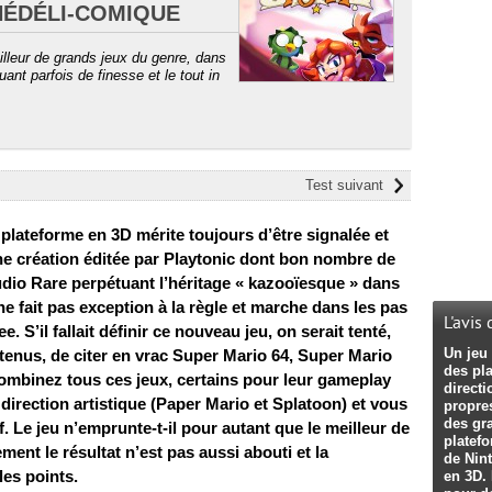
HÉDÉLI-COMIQUE
illeur de grands jeux du genre, dans
t parfois de finesse et le tout in
Test suivant
plateforme en 3D mérite toujours d’être signalée et
’une création éditée par Playtonic dont bon nombre de
dio Rare perpétuant l’héritage « kazooïesque » dans
e fait pas exception à la règle et marche dans les pas
L'avis
 S’il fallait définir ce nouveau jeu, on serait tenté,
Un jeu 
outenus, de citer en vrac Super Mario 64, Super Mario
des pl
ombinez tous ces jeux, certains pour leur gameplay
directi
 direction artistique (Paper Mario et Splatoon) et vous
propre
des gr
 Le jeu n’emprunte-t-il pour autant que le meilleur de
platef
nt le résultat n’est pas aussi abouti et la
de Nin
es points.
en 3D. 