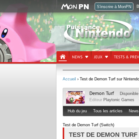
B
S'inscrire à MonPN
NEWS
JEUX
TESTS & PRE
Accueil
› Test de Demon Turf sur Nintendo
Demon Turf
Disponible
Editeur
Playtonic Games
Hub du jeu
Tous les articles
News
Test de Demon Turf (Switch)
TEST DE DEMON TURF