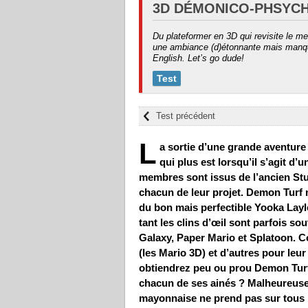
3D DÉMONICO-PHSYC
Du plateformer en 3D qui revisite le me
une ambiance (d)étonnante mais manquan
English. Let’s go dude!
Test
Test précédent
L
a sortie d’une grande aventure 
qui plus est lorsqu’il s’agit d
membres sont issus de l’ancien Stu
chacun de leur projet. Demon Turf n
du bon mais perfectible Yooka Laylee.
tant les clins d’œil sont parfois s
Galaxy, Paper Mario et Splatoon. C
(les Mario 3D) et d’autres pour leur
obtiendrez peu ou prou Demon Turf.
chacun de ses ainés ? Malheureuseme
mayonnaise ne prend pas sur tous l