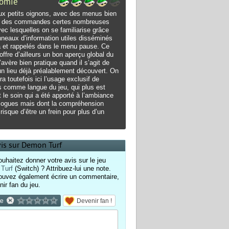
omie
ux petits oignons, avec des menus bien
, des commandes certes nombreuses
ec lesquelles on se familiarise grâce
neaux d’information utiles disséminés
là et rappelés dans le menu pause. Ce
 offre d’ailleurs un bon aperçu global du
’avère bien pratique quand il s’agit de
 un lieu déjà préalablement découvert. On
ra toutefois ici l’usage exclusif de
is comme langue du jeu, qui plus est
 le soin qui a été apporté à l’ambiance
logues mais dont la compréhension
e risque d’être un frein pour plus d’un
vis sur Demon Turf
uhaitez donner votre avis sur le jeu
Turf
(Switch) ? Attribuez-lui une note.
ouvez également écrire un commentaire,
nir fan du jeu.
te
Devenir fan !