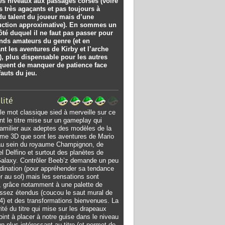
es niveaux aux passages corsés (voire
s très agaçants et pas toujours à
du talent du joueur mais d’une
uction approximative). En sommes un
ôté duquel il ne faut pas passer pour
ands amateurs du genre (et en
nt les aventures de Kirby et l’arche
), plus dispensable pour les autres
squent de manquer de patience face
auts du jeu.
lité
r le mot classique sied à merveille sur ce
ant le titre mise sur un gameplay qui
amilier aux adeptes des modèles de la
rme 3D que sont les aventures de Mario
au sein du royaume Champignon, de
pel Delfino et surtout des planètes de
alaxy. Contrôler Beeb’z demande un peu
dination (pour appréhender sa tendance
er au sol) mais les sensations sont
 grâce notamment à une palette de
ssez étendus (coucou le saut mural de
4) et des transformations bienvenues. La
rité du titre qui mise sur les drapeaux
int à placer à notre guise dans le niveau
un plus intéressant au titre (et permet de