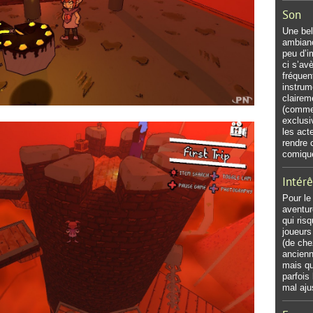
Son
Une bel
ambianc
peu d’i
ci s’av
fréquen
instrum
clairem
(comme 
exclusi
les act
rendre 
comique 
Intérê
Pour le
aventur
qui ris
joueurs
(de che
ancienn
mais qui
parfois 
mal aju