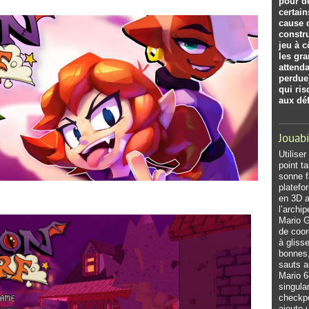
pour d
certain
cause 
constr
jeu à c
les gr
attenda
perdue
qui ri
aux déf
Jouabi
Utilise
point t
sonne f
platefo
en 3D 
l’archi
Mario G
de coor
à gliss
bonnes,
sauts a
Mario 6
singula
checkpo
ajoute 