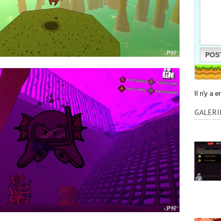
POS
Il n'y a 
GALERI