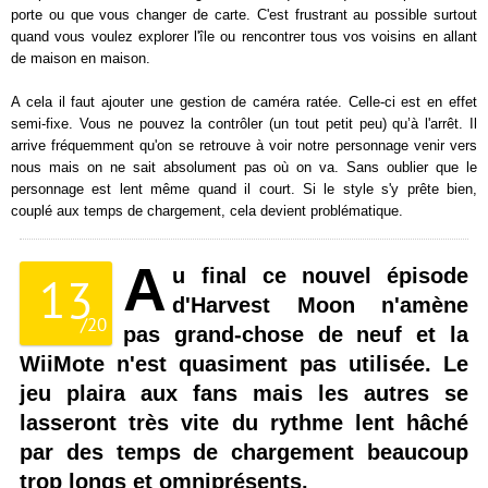
porte ou que vous changer de carte. C'est frustrant au possible surtout
quand vous voulez explorer l'île ou rencontrer tous vos voisins en allant
de maison en maison.
A cela il faut ajouter une gestion de caméra ratée. Celle-ci est en effet
semi-fixe. Vous ne pouvez la contrôler (un tout petit peu) qu’à l'arrêt. Il
arrive fréquemment qu'on se retrouve à voir notre personnage venir vers
nous mais on ne sait absolument pas où on va. Sans oublier que le
personnage est lent même quand il court. Si le style s'y prête bien,
couplé aux temps de chargement, cela devient problématique.
A
u final ce nouvel épisode
13
d'Harvest Moon n'amène
/
20
pas grand-chose de neuf et la
WiiMote n'est quasiment pas utilisée. Le
jeu plaira aux fans mais les autres se
lasseront très vite du rythme lent hâché
par des temps de chargement beaucoup
trop longs et omniprésents.