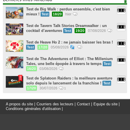
Test de Big Walk : perdus ensemble, c'est bien
mieux !
Test
18/20
hier
Test de Tavern Talk Stories Dreamwalker : un
cocktail d’aventures
Test
19/20
07/08/2026
Test de Heave Ho 2 : ne jamais baisser les bras !
Test
17/20
05/08/2026
Test de The Adventures of Elliot : The Millenium
Tales, une belle épopée à travers le temps
Test
16/20
03/08/2026
Test de Splatoon Raiders : la meilleure aventure
solo depuis le lancement de la franchise !
Test
17/20
30/07/2026
1
A propos du site
|
Courriers des lecteurs
|
Contact
|
Equipe du site
|
Conditions générales d'utilisation
|