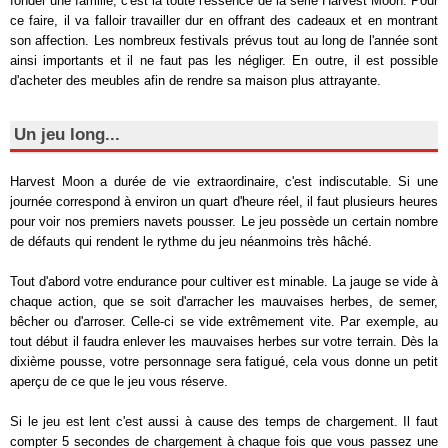
fonder une famille, c'est là toute l'essence de la série Harvest Moon. Pour
ce faire, il va falloir travailler dur en offrant des cadeaux et en montrant
son affection. Les nombreux festivals prévus tout au long de l'année sont
ainsi importants et il ne faut pas les négliger. En outre, il est possible
d'acheter des meubles afin de rendre sa maison plus attrayante.
Un jeu long...
Harvest Moon a durée de vie extraordinaire, c'est indiscutable. Si une
journée correspond à environ un quart d'heure réel, il faut plusieurs heures
pour voir nos premiers navets pousser. Le jeu possède un certain nombre
de défauts qui rendent le rythme du jeu néanmoins très hâché.
Tout d'abord votre endurance pour cultiver est minable. La jauge se vide à
chaque action, que se soit d'arracher les mauvaises herbes, de semer,
bêcher ou d'arroser. Celle-ci se vide extrêmement vite. Par exemple, au
tout début il faudra enlever les mauvaises herbes sur votre terrain. Dès la
dixième pousse, votre personnage sera fatigué, cela vous donne un petit
aperçu de ce que le jeu vous réserve.
Si le jeu est lent c'est aussi à cause des temps de chargement. Il faut
compter 5 secondes de chargement à chaque fois que vous passez une