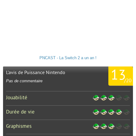
PNCAST - La Switch 2 a un an !
13
L'avis de Puissance Nintendo
/
20
Pas de commentaire
Jouabilité
Durée de vie
Graphismes