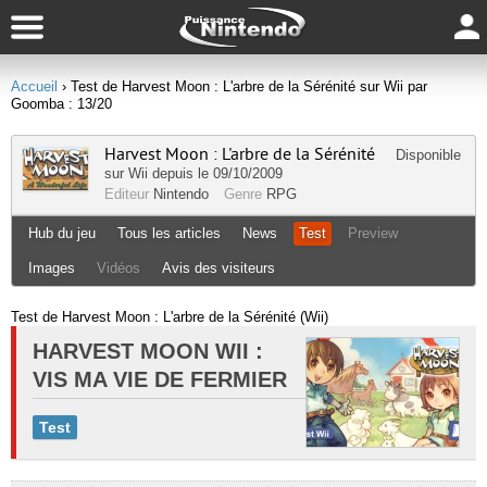
Accueil
› Test de Harvest Moon : L'arbre de la Sérénité sur Wii par
Goomba : 13/20
Harvest Moon : L'arbre de la Sérénité
Disponible
sur
Wii
depuis le 09/10/2009
Editeur
Nintendo
Genre
RPG
Hub du jeu
Tous les articles
News
Test
Preview
Images
Vidéos
Avis des visiteurs
Test de Harvest Moon : L'arbre de la Sérénité (Wii)
HARVEST MOON WII :
VIS MA VIE DE FERMIER
Test