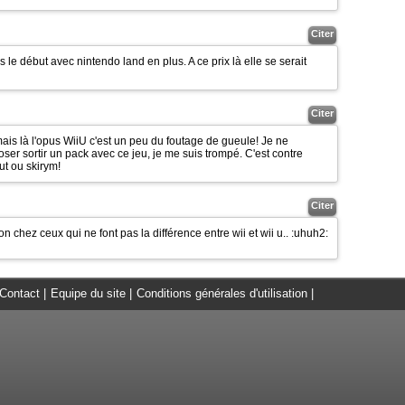
Citer
s le début avec nintendo land en plus. A ce prix là elle se serait
Citer
 mais là l'opus WiiU c'est un peu du foutage de gueule! Je ne
ser sortir un pack avec ce jeu, je me suis trompé. C'est contre
out ou skirym!
Citer
n chez ceux qui ne font pas la différence entre wii et wii u..
:uhuh2:
Contact
|
Equipe du site
|
Conditions générales d'utilisation
|