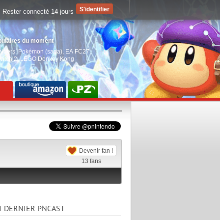
Rester connecté 14 jours
pulaires du moment
aiders
,
Pokémon (saga)
,
EA FC27
,
witch 2
,
LEGO Donkey Kong
Devenir fan !
13
fans
T DERNIER PNCAST