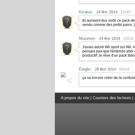
Kicarus
24 févr. 2014
11h45
Ils auraient dus sortir ce pack dè
vendu comme des petits pains
;)
Musimon
24 févr. 2014
12h32
J'avais adoré Wii sport sur Wii,
pensais pas que Nintendo aller o
productif! Je rêve d'un pack fall
Eleglin
28 févr. 2014
00h32
ça va encore créer de la confusio
A propos du site
|
Courriers des lecteurs
|