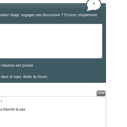
4
haitez réagir, engager une discussion ? Ecrivez simplement
e réponse est postée
dans le topic dédié du forum
Citer
 !
r franchir le pas