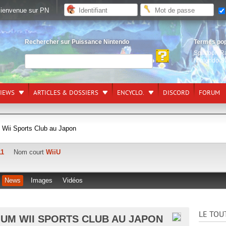
ienvenue sur PN
Rechercher sur Puissance Nintendo
Termes po
Splatoon R
Nintendo S
VIEWS
ARTICLES & DOSSIERS
ENCYCLO.
DISCORD
FORUM
 Wii Sports Club au Japon
11
Nom court
WiiU
News
Images
Vidéos
LE TOU
MIUM WII SPORTS CLUB AU JAPON