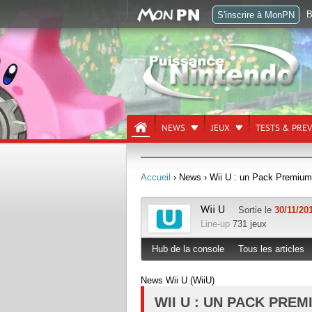
B
S'inscrire à MonPN
NEWS
JEUX
TESTS & PRE
Accueil
› News
› Wii U : un Pack Premium
Wii U
Sortie le
30/11/20
Line-up
731 jeux
Hub de la console
Tous les articles
News Wii U (WiiU)
WII U : UN PACK PRE