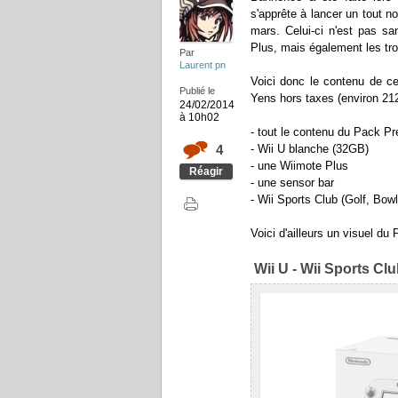
s'apprête à lancer un tout 
mars. Celui-ci n'est pas sa
Plus, mais également les tro
Par
Laurent pn
Voici donc le contenu de c
Publié le
Yens hors taxes (environ 212
24/02/2014
à 10h02
- tout le contenu du Pack P
4
- Wii U blanche (32GB)
- une Wiimote Plus
Réagir
- une sensor bar
- Wii Sports Club (Golf, Bowl
Voici d'ailleurs un visuel du 
Wii U - Wii Sports Cl