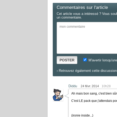
Commentaires sur l'article
Cet article vous a intéressé ? Vous sou
un commentaire.
POSTER
M'avertir lorsqu'un
›
Retrouvez également cette discussion 
Diddu
24 févr. 2014
10h28
Ah mais bon sang, c'est bien sûr
C'est LE pack que j'attendais pou
(ironie inside...)