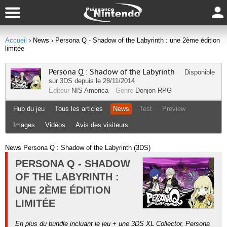
Accueil
› News
› Persona Q - Shadow of the Labyrinth : une 2ème édition
limitée
Persona Q : Shadow of the Labyrinth
Disponible
sur
3DS
depuis le 28/11/2014
Editeur
NIS America
Genre
Donjon RPG
Hub du jeu
Tous les articles
News
Test
Preview
Images
Vidéos
Avis des visiteurs
News Persona Q : Shadow of the Labyrinth (3DS)
PERSONA Q - SHADOW
OF THE LABYRINTH :
UNE 2ÈME ÉDITION
LIMITÉE
En plus du bundle incluant le jeu + une 3DS XL Collector, Persona