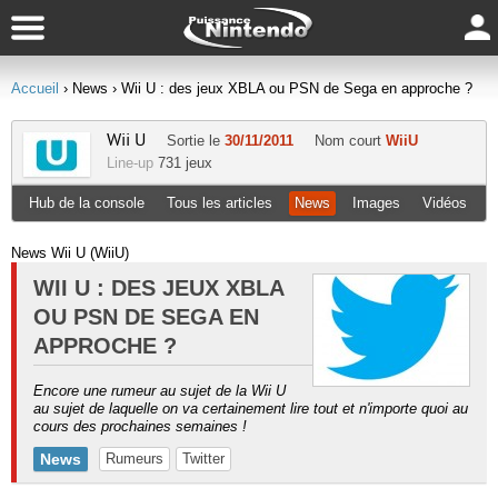
Accueil
› News
› Wii U : des jeux XBLA ou PSN de Sega en approche ?
Wii U
Sortie le
30/11/2011
Nom court
WiiU
Line-up
731 jeux
Hub de la console
Tous les articles
News
Images
Vidéos
News Wii U (WiiU)
WII U : DES JEUX XBLA
OU PSN DE SEGA EN
APPROCHE ?
Encore une rumeur au sujet de la Wii U
au sujet de laquelle on va certainement lire tout et n'importe quoi au
cours des prochaines semaines !
News
Rumeurs
Twitter