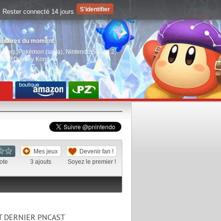
Rester connecté 14 jours
pulaires du moment
aiders
,
Pokémon (saga)
,
Nintendo Switch 2
,
EGO Donkey Kong
Mes jeux
Devenir fan !
ote
3
ajouts
Soyez le premier !
T DERNIER PNCAST