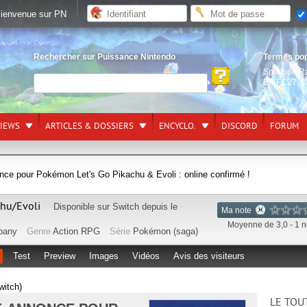
ienvenue sur PN
Rechercher sur Puissance Nintendo
Termes po
Splatoon R
EA FC27
,
L
VIEWS
ARTICLES & DOSSIERS
ENCYCLO.
DISCORD
FORUM
ce pour Pokémon Let's Go Pikachu & Evoli : online confirmé !
chu/Evoli
Disponible sur
Switch
depuis le
Ma note
Moyenne de 3,0 - 1 n
pany
Genre
Action RPG
Série
Pokémon (saga)
Test
Preview
Images
Vidéos
Avis des visiteurs
witch)
LE TOU