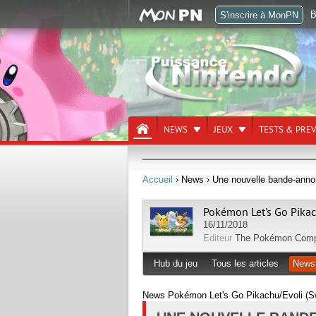
B
S'inscrire à MonPN
NEWS
JEUX
TESTS & PRE
Accueil
› News
› Une nouvelle bande-annon
Pokémon Let's Go Pika
16/11/2018
Editeur
The Pokémon Com
Hub du jeu
Tous les articles
News
News Pokémon Let's Go Pikachu/Evoli (S