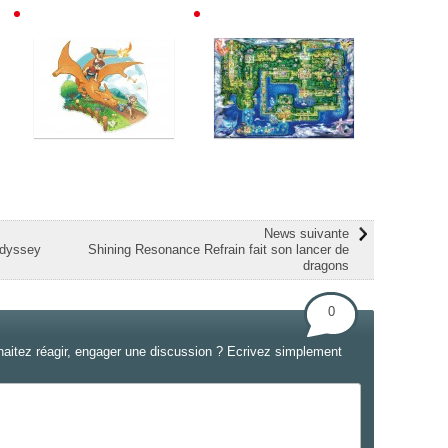
News suivante
Odyssey
Shining Resonance Refrain fait son lancer de
dragons
0
haitez réagir, engager une discussion ? Ecrivez simplement