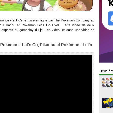
nnonce vient d'être mise en ligne par The Pokémon Company au
o Pikachu et Pokémon Let's Go Evoli. Cette vidéo de deux
ns aspects du gameplay du jeu, en vidéo, et dans une vidéo en
e Pokémon : Let's Go, Pikachu et Pokémon : Let's
Dernièr