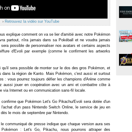
›
Retrouvez la vidéo sur YouTube
us explique comment on va se lier d'amitié avec notre Pokémon
ivra partout, n'ira jamais dans sa Pokéball et ne voudra jamais
l sera possible de personnaliser nos avatars et certains aspects
fure d'Evoli par exemple (comme le confirment les artworks
i qu'il sera possible de monter sur le dos des gros Pokémon, et
s dans la région de Kanto. Mais Pokémon, c'est aussi et surtout
s : vous pourrez toujours défier les champions d'Arène comme
ez aussi jouer en coopération avec un ami et combattre côte à
ne via Internet ou en communication sans-fil locale.
o confirme que Pokémon Let's Go Pikachu/Evoli sera dotée d'un
 l'achat d'un pass Nintendo Switch Online, le service de jeu en
é dès le mois de septembre par Nintendo.
s le communiqué de presse indique que chaque version aura ses
Pokémon : Let's Go, Pikachu, nous pourrons attraper des