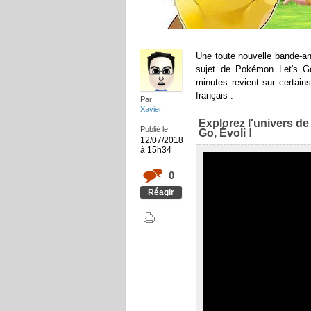
Une toute nouvelle bande-a
sujet de Pokémon Let's G
minutes revient sur certai
français :
Par
Xavier
Explorez l'univers d
Publié le
Go, Évoli !
12/07/2018
à 15h34
0
Réagir