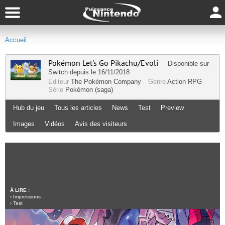
Accueil
Pokémon Let's Go Pikachu/Evoli
Disponible sur
Switch
depuis le 16/11/2018
Editeur
The Pokémon Company
Genre
Action RPG
Série
Pokémon (saga)
Hub du jeu
Tous les articles
News
Test
Preview
Images
Vidéos
Avis des visiteurs
À LIRE :
›
Impressions
›
Test