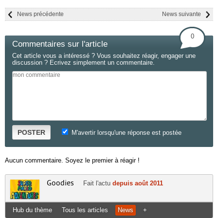
News précédente
News suivante
0
Commentaires sur l'article
Cet article vous a intéressé ? Vous souhaitez réagir, engager une
discussion ? Ecrivez simplement un commentaire.
POSTER
M'avertir lorsqu'une réponse est postée
Aucun commentaire. Soyez le premier à réagir !
Goodies
Fait l'actu
depuis août 2011
Hub du thème
Tous les articles
News
+